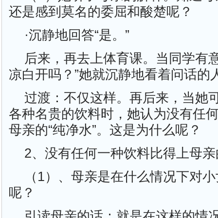
还是感到莫名的委屈和酸楚呢？
·沉静地回答“是。”
后来，再去上体育课。当同学有意
凉白开吗？”她就沉静地看着问话的人
过渡：不仅这样。再后来，当她
各种名贵的饮料时，她认为没有任
母亲的“纯净水”。这是为什么呢？
2、没有任何一种饮料比得上母亲的
（1）、母亲是在什么情况下对小
呢？
引读母亲的话：就是在这样的情