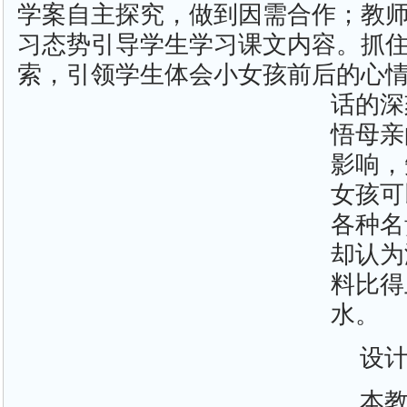
学案自主探究，做到因需合作；教
习态势引导学生学习课文内容。抓住
索，引领学生体会小女孩前后的心
话的深
悟母亲
影响，
女孩可
各种名
却认为
料比得
水。
设
本教