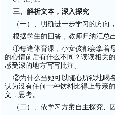
三、解析文本，深入探究
（一）、明确进一步学习的方向
根据学生的回答，教师归纳汇总
①每逢体育课，小女孩都会拿着
的心情前后有什么不同？读读相关
感受深的地方写写批注。
②为什么当她可以随心所欲地喝
认为没有任何一种饮料比得上母亲的
文，思考。
（二）、依学习方案自主探究、