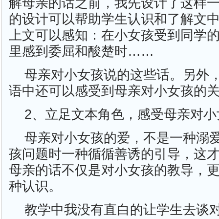
解母亲的话之前，我先设计了这样
的设计可以帮助学生认识和了解文
上文可以感知：在小女孩受到同学
里感到委屈和酸楚时……
母亲对小女孩说的这些话。另外
语中还可以感受到母亲对小女孩的
2、立足文本角色，感受母亲对小
母亲对小女孩的爱，不是一种溺
孩问题时一种循循善诱的引导，这
母亲的话不仅是对小女孩的教导，
种认识。
教学中我没有直白的让学生去谈