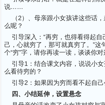
说……
（2）、母亲跟小女孩讲这些话，
么呢？
引导深入：“再穷，也得看得起自
己，心就穷了，那可就真穷了。”这
个“穷”字，请你再读一读，谈谈你
引导1：结合课文内容，说说小女
么看待穷的？
引导2：如果因为穷而看不起自己
四、小结延伸，设置悬念