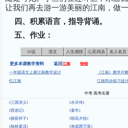
让我们再去游一游美丽的江南，做
四、积累语言，指导背诵。
五、作业：
小说
语文
人生感悟
心灵鸡汤
名人名言
更多本课教学资料 返回
江南
报错
一年级语文上册江南教学设计
《江南》教学片
忆江南
江南同步练习设
中考 高考名著
三国演义
水浒传
《
》
《
》
西游记
童年
《
》
《
》
骆驼祥子
朝花夕拾
《
》
《
》
格林童话
海底两万里
《
》
《
》