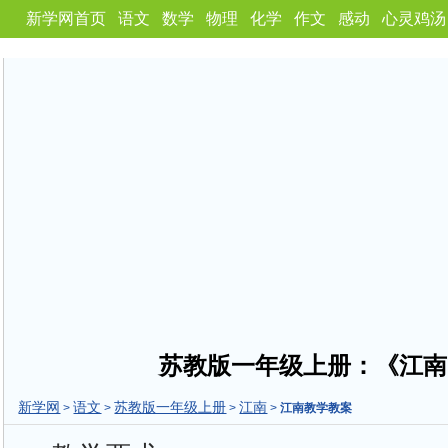
新学网首页
语文
数学
物理
化学
作文
感动
心灵鸡汤
苏教版一年级上册：《江南
新学网
语文
苏教版一年级上册
江南
>
>
>
>
江南教学教案