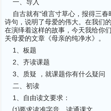
一、导入
自古就有“谁言寸草心，报得三春
诗句，说明了母爱的伟大。在我们
在演绎着这样的故事，今天我给你
关母爱的文章《母亲的纯净水》。
1、板题
2、齐读课题
3、质疑 ，就课题你有什么疑问
二、初读
1、自由读文要求：
⑴要求读准字音，读通课文