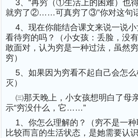
3、“再穷（①生活上的困难）也
就穷了②……可真穷了③”你对这句
4、现在你能结合课文来说一说小
看待穷的吗？（小女孩：丢脸，没
敢面对，认为穷是一种过法，虽然
穷）
5、如果因为穷看不起自己会怎么
灭）
㈢那天晚上，小女孩想明白了母
示“穷没什么，它……”
1、你怎么理解的？（穷不是一种
比较而言的生活状态，是她需要认