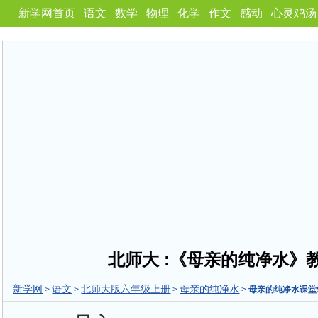
新学网首页
语文
数学
物理
化学
作文
感动
心灵鸡汤
北师大 :《母亲的纯净水》
新学网
语文
北师大版六年级上册
母亲的纯净水
>
>
>
>
母亲的纯净水课堂