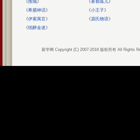
《
围城
》
《
雾都孤儿
》
《
希腊神话
》
《
小王子
》
《
伊索寓言
》
《
源氏物语
》
《
纸醉金迷
》
新学网 Copyright (C) 2007-2018 版权所有 All Rights R