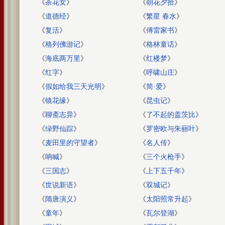
《
茶花女
》
《
朝花夕拾
》
《
道德经
》
《
繁星 春水
》
《
复活
》
《
傅雷家书
》
《
格列佛游记
》
《
格林童话
》
《
海底两万里
》
《
红楼梦
》
《
红字
》
《
呼啸山庄
》
《
假如给我三天光明
》
《
简·爱
》
《
镜花缘
》
《
昆虫记
》
《
聊斋志异
》
《
了不起的盖茨比
》
《
绿野仙踪
》
《
罗密欧与朱丽叶
》
《
麦田里的守望者
》
《
名人传
》
《
呐喊
》
《
三个火枪手
》
《
三国志
》
《
上下五千年
》
《
世说新语
》
《
双城记
》
《
隋唐演义
》
《
太阳照常升起
》
《
童年
》
《
瓦尔登湖
》