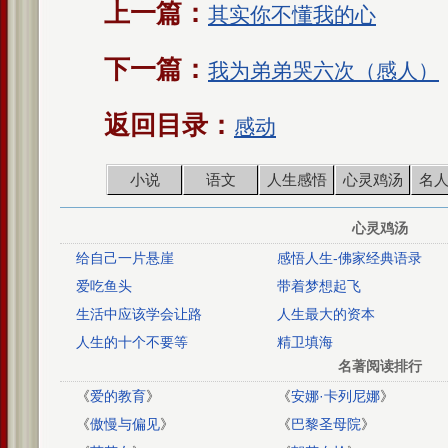
上一篇：
其实你不懂我的心
下一篇：
我为弟弟哭六次（感人）
返回目录：
感动
小说
语文
人生感悟
心灵鸡汤
名
心灵鸡汤
给自己一片悬崖
感悟人生-佛家经典语录
爱吃鱼头
带着梦想起飞
生活中应该学会让路
人生最大的资本
人生的十个不要等
精卫填海
名著阅读排行
《
爱的教育
》
《
安娜·卡列尼娜
》
《
傲慢与偏见
》
《
巴黎圣母院
》