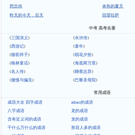
想念你
炎热的夏天
昨天的今天，后天
回望拉萨
中考 高考名著
三国演义
水浒传
《
》
《
》
西游记
童年
《
》
《
》
骆驼祥子
朝花夕拾
《
》
《
》
格林童话
海底两万里
《
》
《
》
名人传
聊斋志异
《
》
《
》
傲慢与偏见
巴黎圣母院
《
》
《
》
常用成语
成语大全 四字成语
abac的成语
八字成语
龙的成语
含有近义词的成语
龙的成语
千什么万什么的成语
形容人多的成语