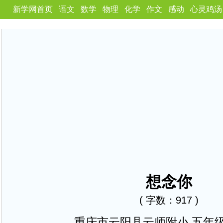
新学网首页
语文
数学
物理
化学
作文
感动
心灵鸡汤
想念你
( 字数：917 )
重庆市云阳县云师附小 五年级