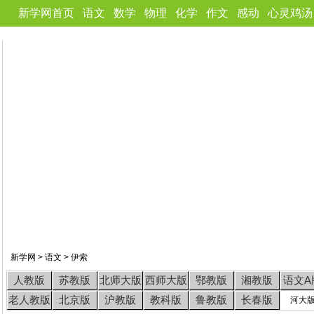
新学网首页
语文
数学
物理
化学
作文
感动
心灵鸡汤
新学网
>
语文
>
伊索
人教版
苏教版
北师大版
西师大版
鄂教版
湘教版
语文A
老人教版
北京版
沪教版
教科版
鲁教版
长春版
河大