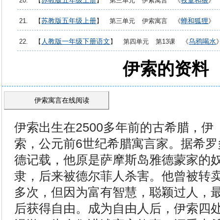
苏教版五年级上册
牧童和狼
20. 【
】 第三单元 伊索寓言 《
》
苏教版五年级上册
蝉和狐狸
21. 【
】 第三单元 伊索寓言 《
》
人教版一年级下册语文
乌鸦喝水
22. 【
】 第四单元 第13课 《
伊索的资料
伊索寓言在线阅读
伊索出生在2500多年前的古希腊，伊
索，公元前6世纪希腊寓言家。据希罗
德记载，他原是萨摩斯岛雅德蒙家的
隶，后来被德尔菲人杀害。他曾被转
多次，但因为富有智慧，聪颖过人，
后获得自由。成为自由人后，伊索四