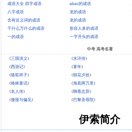
成语大全 四字成语
abac的成语
八字成语
龙的成语
含有近义词的成语
龙的成语
千什么万什么的成语
形容人多的成语
一的成语
一字开头的成语
中考 高考名著
三国演义
水浒传
《
》
《
》
西游记
童年
《
》
《
》
骆驼祥子
朝花夕拾
《
》
《
》
格林童话
海底两万里
《
》
《
》
名人传
聊斋志异
《
》
《
》
傲慢与偏见
巴黎圣母院
《
》
《
》
伊索简介