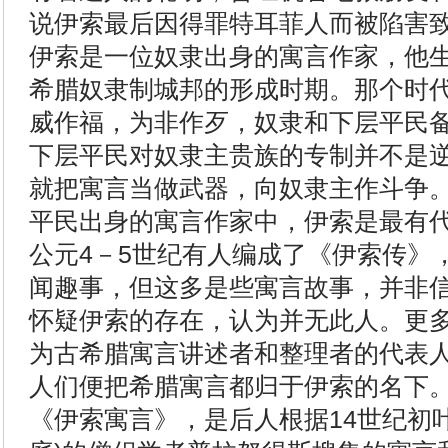
说伊索最后因得罪特耳菲人而被陷害
伊索是一位奴隶出身的寓言作家，他
希腊奴隶制城邦的形成时期。那个时
威作福，为非作歹，奴隶和下层平民
下层平民对奴隶主贵族的专制并不是
就把寓言当做武器，向奴隶主作斗争
平民出身的寓言作家中，伊索是最有
公元4－5世纪有人编成了《伊索传》
闻趣事，但这多是些寓言故事，并非
怀疑伊索的存在，认为并无此人。更
为古希腊寓言讲述者和整理者的代表
人们便把希腊寓言都归于伊索的名下
《伊索寓言》，是后人根据14世纪初