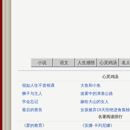
小说
语文
人生感悟
心灵鸡汤
名
心灵鸡汤
假如人生不曾相遇
大鱼和小鱼
狮子与主人
迷雾中的津港公路
学会忘记
嫁给大山的女人
最后的善良
女孩被弃19天拒绝进食孤
名著阅读排行
《
爱的教育
》
《
安娜·卡列尼娜
》