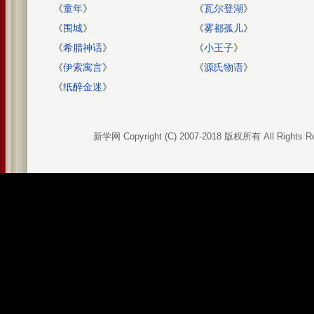
《
童年
》
《
瓦尔登湖
》
《
围城
》
《
雾都孤儿
》
《
希腊神话
》
《
小王子
》
《
伊索寓言
》
《
源氏物语
》
《
纸醉金迷
》
新学网 Copyright (C) 2007-2018 版权所有 All Rights R