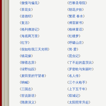
《
傲慢与偏见
》
《
巴黎圣母院
》
《
茶花女
》
《
朝花夕拾
》
《
道德经
》
《
繁星 春水
》
《
复活
》
《
傅雷家书
》
《
格列佛游记
》
《
格林童话
》
《
海底两万里
》
《
红楼梦
》
《
红字
》
《
呼啸山庄
》
《
假如给我三天光明
》
《
简·爱
》
《
镜花缘
》
《
昆虫记
》
《
聊斋志异
》
《
了不起的盖茨比
》
《
绿野仙踪
》
《
罗密欧与朱丽叶
》
《
麦田里的守望者
》
《
名人传
》
《
呐喊
》
《
三个火枪手
》
《
三国志
》
《
上下五千年
》
《
世说新语
》
《
双城记
》
《
隋唐演义
》
《
太阳照常升起
》