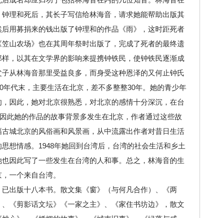
。钟理和死后，其长子写信给林海音，请求她能帮助出版其
然后用募捐来的钱出版了钟理和的作品《雨》，这时距死者
《笠山农场》也在其周年祭时出版了，完成了死者的最终遗
那样，以其在文学界的影响来提携钟铁民，使钟铁民逐渐成
父子从林海音那里受益良多，而身受这种恩泽的又何止钟氏
40年代末，主要生活在北京，差不多整整30年。她的青少年
的，因此，她对北京很熟悉，对北京的感情十分深沉，在台
也因此她的作品的故事背景多发生在北京，作者通过这些故
幅古城北京的风俗画和风景画，从中流露出作者对昔日生活
思想情感。1948年她回到台湾后，台湾的社会生活和乡土
她也因此写了一些发生在台湾的人和事。总之，林海音的生
京，一个来自台湾。
，已出版十八本书。散文集《窗》（与何凡合作）、《两
》、《剪影话文坛》《一家之主》、《家住书坊边》，散文