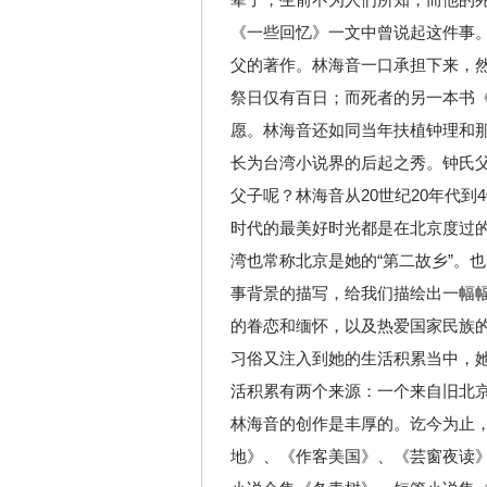
《一些回忆》一文中曾说起这件事
父的著作。林海音一口承担下来，
祭日仅有百日；而死者的另一本书
愿。林海音还如同当年扶植钟理和
长为台湾小说界的后起之秀。钟氏
父子呢？林海音从20世纪20年代到
时代的最美好时光都是在北京度过
湾也常称北京是她的“第二故乡”。
事背景的描写，给我们描绘出一幅
的眷恋和缅怀，以及热爱国家民族的
习俗又注入到她的生活积累当中，
活积累有两个来源：一个来自旧北
林海音的创作是丰厚的。讫今为止
地》、《作客美国》、《芸窗夜读