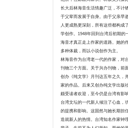
长大后林海音生活情趣广泛，不计
于父辈而发展于自身。由于父亲早
人更成熟更深刻，所有这些都构成
学创作。1948年回到台湾后初期的
海音才真正走上作家的道路。她的
多种体裁，而以小说创作为主。
林海音作为台湾老一代的作家，对
刊物三个方面。关于兴办刊物，前
创办《纯文学》月刊达五年之久，
家的作品。后来又创办纯文学出版
颇受读者欢迎，至今仍是台湾有影
台湾文坛的一代新人倾注了心血，功
的提携和影响。这固然与她长期担
造就新人的热情。台湾知名作家钟理
辈子，生前不为人们所知，而他的