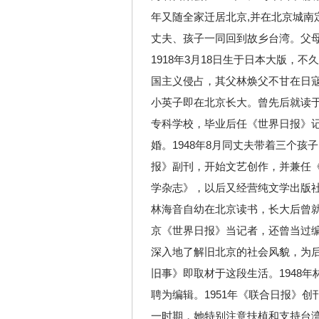
年又随全家迁居北京,并在北京城南定
丈夫、孩子一同回到故乡台湾。父
1918年3月18日生于日本大版，
国主义侵占，其父林焕父不甘在日
小英子即在北京长大。曾先后就读
专科学校，毕业后任《世界日报》
婚。1948年8月同丈夫带着三个孩
报》副刊，开始文艺创作，并兼任《
学杂志》，以后又经营纯文学出版
林海音自幼在北京读书，长大后曾
京《世界日报》当记者，还曾当过
深入地了解旧北京的社会风貌，为
旧事》即取材于这段生活。1948
聘为编辑。1951年《联合日报》
一时期，她特别注意扶植和支持台