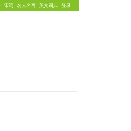
诗
宋词
名人名言
英文词典
登录