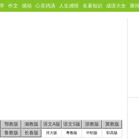
学
作文
感动
心灵鸡汤
人生感悟
名著知识
成语大全
唐
版
鄂教版
湘教版
语文A版
语文S版
浙教版
冀教版
鲁教版
长春版
河大版
粤教版
中职版
职高版