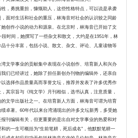
牺牲，勇挑重担，慷慨助人，这些性格特点，可以说是承袭
逝，面对生活和社会的重压，林海音对社会的认识较之同龄
了她创作小说的动力和源泉。在北京时，林海音已开始了文
一段时间，她撰写了一些杂文和散文，大约是在1951年，林
作品十分丰富，包括小说、散文、杂文、评论、儿童读物等
台湾文学事业的贡献集中表现在小说创作、培育新人和兴办
面我们已经讲过，她除了担任新创办刊物的编辑外，还亲自
并以选择作品质量高而享誉文坛，推荐并发表了许多优秀作
社，其宗旨与《纯文学》月刊相似，选书认真，注意质量，
响的文学出版社之一。在培育新人方面，林海音可谓为培育
绩卓著。60年代以来台湾涌现出的许多文坛新秀，多受她
任报刊编辑有关，但更重要的是出自对文学事业的热爱和对
和的一生可概括为“生前笔耕，死后成名”，他默默笔耕一
死后成名却应归功于包括林海音在内的几位知音。林海音在