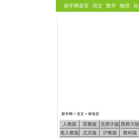
新学网首页
语文
数学
物理
化
新学网
>
语文
>
林海音
人教版
苏教版
北师大版
西师大
老人教版
北京版
沪教版
教科版