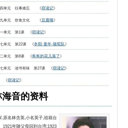
窃读记
第四单元 往事难忘 《
》
豆腐颂
第九单元 饮食文化 《
》
窃读记
一单元 第1课 《
》
冬阳·童年·骆驼队
七单元 第22课 《
》
爸爸的花儿落了
二单元 第8课 《
》
窃读记
七单元 读书有味 第27课 《
》
窃读记
 《
》
林海音的资料
作家.原名林含英,小名英子,祖籍台
1921年随父母回到台湾;1923