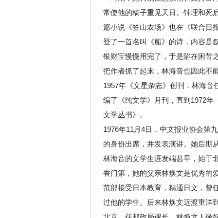
常使他的稿子重见天日。钟理和死
篇小说《笠山农场》也在《联合日
登了一首名叫《船》的诗，内容是
银财宝慢慢用完了，于是陷在困苦
把作者抓了起来，林海音也因此不能
1957年《文星杂志》创刊，林海音
编了《纯文学》月刊，直到1972
文学丛书》。
1976年11月4日，中文报业协会
的身份出席，并发表演讲。她后期
林海音的文学生涯发端甚早，始于
香门第，她的父亲林焕文是优秀的爱
范部接受日本教育，精通日文，曾
过他的学生。后来林焕文远渡重洋
北京，任邮政局课长。林焕文人缘