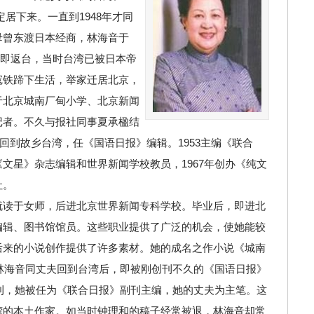
居下来。一直到1948年才同
母曾东渡日本经商，林海音于
不久即返台，当时台湾已被日本帝
寇铁蹄下生活，举家迁居北京，
于北京城南厂甸小学、北京新闻
记者。不久与报社同事夏承楹结
子回到故乡台湾，任《国语日报》编辑。1953主编《联合
文星》杂志编辑和世界新闻学校教员，1967年创办《纯文
社。
就读于女师，后进北京世界新闻专科学校。毕业后，即进北
编辑、图书馆馆员。这些职业提供了广泛的机会，使她能较
后来的小说创作提供了许多素材。她的成名之作小说《城南
年林海音同丈夫回到台湾后，即被刚创刊不久的《国语日报》
创刊，她被任为《联合日报》副刊主编，她的丈夫为主笔。这
湾的本土作家。如当时钟理和的稿子经常被退，林海音却常