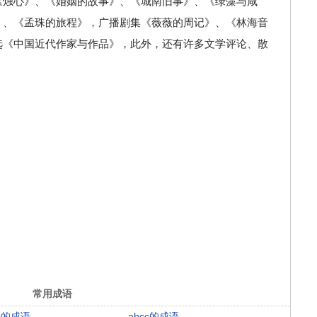
《烛心》、《婚姻的故事》、《城南旧事》、《绿藻与咸
》、《孟珠的旅程》，广播剧集《薇薇的周记》、《林海音
选《中国近代作家与作品》，此外，还有许多文学评论、散
常用成语
ac的成语
abcc的成语