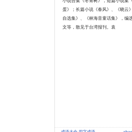
小说合集《冬青树》，短篇小说集
蛋》；长篇小说《春风》、《晓云
自选集》、《林海音童话集》，编
文等，散见于台湾报刊。袁
成语大全 四字成语
ab