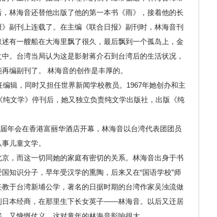
后，林海音还替他出版了他的第一本书《雨》，接着他的长
报》副刊上连载了。在主编《联合日报》副刊时，林海音刊
叙述有一艘船在大海里飘了很久，最后飘到一个孤岛上，金
之中。台湾当局认为这是影射蒋介石到台湾后的生活状况，
再编副刊了。 林海音的创作是丰厚的。
任编辑，同时又担任世界新闻学校教员。1967年她创办和主
年《纯文学》停刊后，她又独立负责纯文学出版社，出版《纯
第九届年会在香港富丽华酒店开幕，林海音以台湾代表团团员
从事儿童文学。
北京，而这一切同她的家庭有密切的关系。林海音出身于书
国知识分子，早年受汉学的熏陶，后来又在“国语学校”师
任教于台湾新埔公学，著名的日据时期的台湾作家吴浊流做
到日本经商，在那里生下长女英子——林海音。以后又迁居
好，又慷慨仗义，这对童年的林海音影响很大。