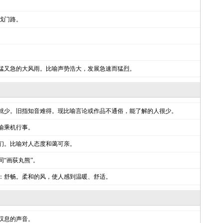
找门路。
。
猛又急的大风雨。比喻声势浩大，发展急速而猛烈。
就少。旧指知音难得。现比喻言论或作品不通俗，能了解的人很少。
喻乘机行事。
们。比喻对人态度和蔼可亲。
“画荻丸熊”。
：舒畅。柔和的风，使人感到温暖、舒适。
叹息的声音。