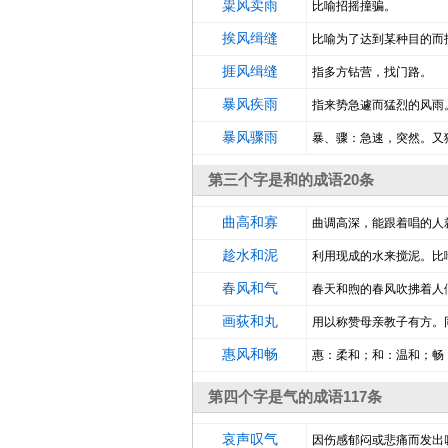
粜风卖雨
比喻招摇撞骗。
挨风缉缝
比喻为了达到某种目的而
捱风缉缝
指多方钻营，找门路。
暴风疾雨
指来势急遽而猛烈的风雨
暴风骤雨
暴、骤：急速，突然。又
第三个字是和的成语20条
曲高和寡
曲调高深，能跟着唱的人
趁水和泥
利用现成的水来搅泥。比
春风和气
春天和煦的春风吹拂着人
画荻和丸
用以称赞母亲教子有方。同
惠风和畅
惠：柔和；和：温和；畅
第四个字是气的成语117条
哀声叹气
因伤感郁闷或悲痛而发出