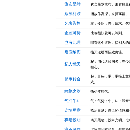
旗布星峙
犹言星罗棋布。形容数量
綦溪利跂
指故作高深，立异离群。
乞哀告怜
哀：怜悯；告：请求。乞
企踵可待
比喻很快就可以等到。
岂有此理
哪有这个道理。指别人的
启宠纳侮
指开宠端而招致侮慢。
杞：周代诸侯国名，在今
杞人忧天
担心。
起：开头；承：承接上文
起承转合
式。
绮纨之岁
指少年时代。
气冲牛斗
气：气势；牛、斗：即牵
讫情尽意
指尽量满足自己的情感和
弃暗投明
离开黑暗，投向光明。比
泣不可仰
哭泣得抬不起头。形容极