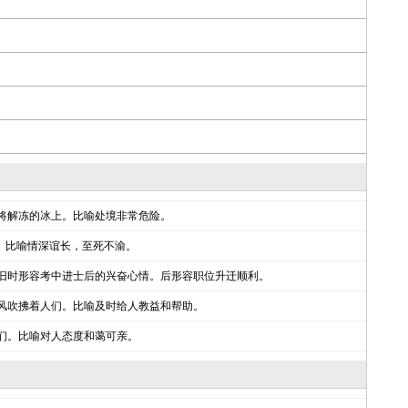
将解冻的冰上。比喻处境非常危险。
音。比喻情深谊长，至死不渝。
旧时形容考中进士后的兴奋心情。后形容职位升迁顺利。
风吹拂着人们。比喻及时给人教益和帮助。
们。比喻对人态度和蔼可亲。