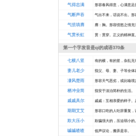
气得志满
形容春风得意，心满意足
气断声吞
气出不来，话说不出。形
气愤填膺
膺：胸。形容愤怒之情充满
气贯长虹
贯：贯穿。正义的精神直
第一个字发音是qi的成语370条
七横八竖
有的横，有的竖，杂乱无
妻儿老少
指父、母、妻、子等全体
凄风楚雨
形容天气恶劣，或比喻境
栖冲业简
指安于淡泊简朴的生活。
戚戚具尔
戚戚：互相亲爱的样子。
期期艾艾
形容口吃的人吐辞重复，
欺大压小
欺骗强大的，压迫弱小的
嘁嘁喳喳
低声议论，搬弄是非。