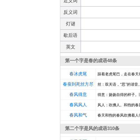
近义词
反义词
灯谜
歇后语
英文
第一个字是春的成语48条
春冰虎尾
踩着老虎尾巴，走在春天
春蚕到死丝方尽
丝：双关语，“思”的谐
春风得意
得意：扬扬自得的样子。
春风风人
风人：吹拂人。和煦的春
春风和气
春天和煦的春风吹拂着人
第二个字是风的成语310条