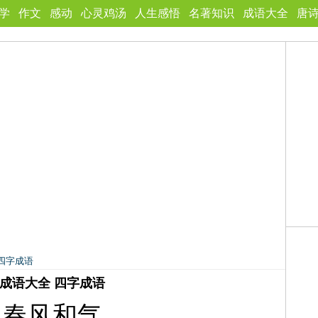
学
作文
感动
心灵鸡汤
人生感悟
名著知识
成语大全
唐
四字成语
成语大全 四字成语
春风和气