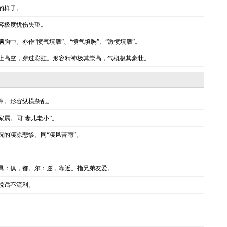
的样子。
容极度忧伤失望。
胸中。亦作“愤气填膺”、“愤气填胸”、“激愤填膺”。
上高空，穿过彩虹。形容精神极其崇高，气概极其豪壮。
章。形容纵横杂乱。
家属。同“妻儿老小”。
况的凄凉悲惨。同“凄风苦雨”。
具：俱，都。尔：迩，靠近。指兄弟友爱。
说话不流利。
。