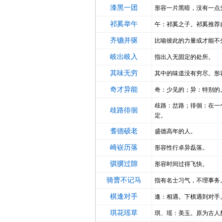
漆黑一团
形容一片黑暗，没有一点
祁奚举午
午：祁奚之子。祁奚推荐
齐镳并驱
比喻彼此的力量或才能不
岐出岐入
指出入无固定的处所。
其味无穷
其中的味道没有穷尽。形
奇才异能
奇：少见的；异：特别的
歧路：岔路；徘徊：在一
歧路徘徊
定。
耆德硕老
盛德高年的人。
崎嵚历落
形容性行卓异磊落。
骐骥过隙
形容时间过得飞快。
骑曹不记马
指有名士习气，不理事务
棋逢对手
逢：相遇。下棋遇到对手
琪花瑶草
琪、瑶：美玉。原为古人