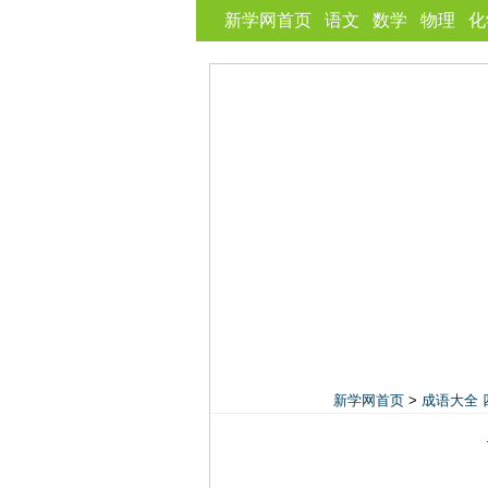
新学网首页
语文
数学
物理
化
新学网首页
>
成语大全 