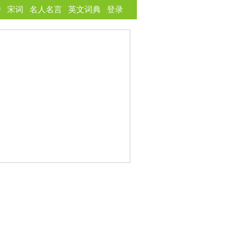
诗
宋词
名人名言
英文词典
登录