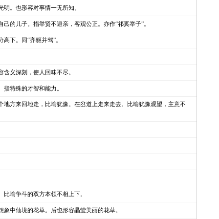
光明。也形容对事情一无所知。
自己的儿子。指举贤不避亲，客观公正。亦作“祁奚举子”。
分高下。同“齐驱并驾”。
容含义深刻，使人回味不尽。
。指特殊的才智和能力。
个地方来回地走，比喻犹豫。在岔道上走来走去。比喻犹豫观望，主意不
。
。比喻争斗的双方本领不相上下。
想象中仙境的花草。后也形容晶莹美丽的花草。