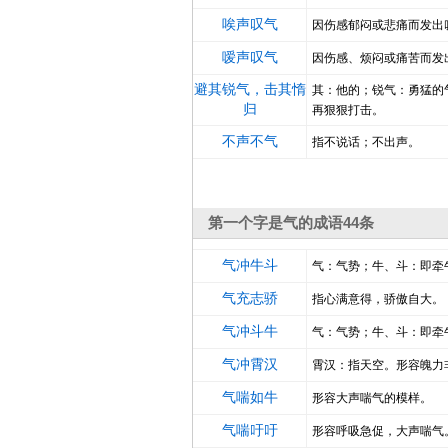
唉声叹气
因伤感郁闷或悲痛而发出
嗳声叹气
因伤感、烦闷或痛苦而发
避其锐气，击其惰
其：他的；锐气：勇猛的
归
再狠狠打击。
不声不气
指不说话；不出声。
第一个字是气的成语44条
气冲牛斗
气：气势；牛、斗：即牵
气充志骄
指心满意得，骄傲自大。
气冲斗牛
气：气势；牛、斗：即牵
气冲霄汉
霄汉：指天空。形容魄力
气喘如牛
形容大声喘气的模样。
气喘吁吁
形容呼吸急促，大声喘气