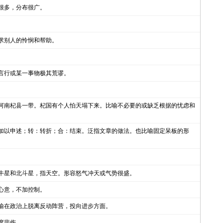
很多，分布很广。
求别人的怜悯和帮助。
言行或某一事物极其荒谬。
河南杞县一带。杞国有个人怕天塌下来。比喻不必要的或缺乏根据的忧虑和
加以申述；转：转折；合：结束。泛指文章的做法。也比喻固定呆板的形
牛星和北斗星，指天空。形容怒气冲天或气势很盛。
心意，不加控制。
喻在政治上脱离反动阵营，投向进步方面。
度悲伤。