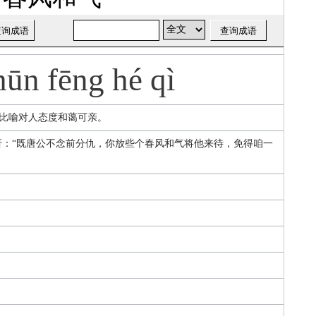
hūn fēng hé qì
比喻对人态度和蔼可亲。
折：“既唐公不念前分仇，你放些个春风和气将他来待，免得咱一