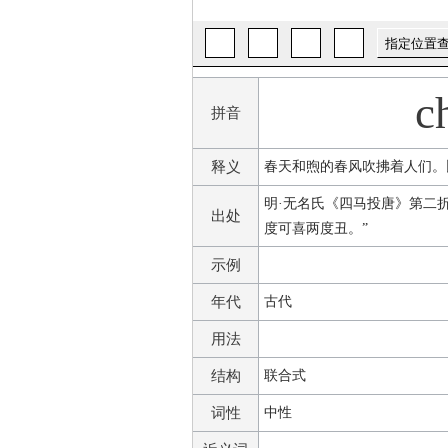
c
拼音
释义
春天和煦的春风吹拂着人们。
明·无名氏《四马投唐》第二
出处
度可喜两度丑。”
示例
年代
古代
用法
结构
联合式
词性
中性