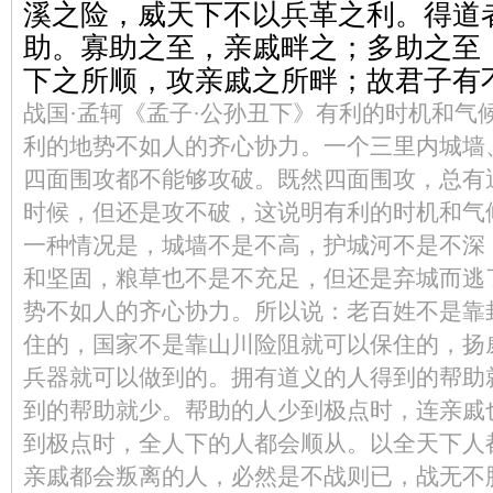
溪之险，威天下不以兵革之利。得道
助。寡助之至，亲戚畔之；多助之至
下之所顺，攻亲戚之所畔；故君子有
战国·孟轲《孟子·公孙丑下》有利的时机和气
利的地势不如人的齐心协力。一个三里内城墙
四面围攻都不能够攻破。既然四面围攻，总有
时候，但还是攻不破，这说明有利的时机和气
一种情况是，城墙不是不高，护城河不是不深
和坚固，粮草也不是不充足，但还是弃城而逃
势不如人的齐心协力。所以说：老百姓不是靠
住的，国家不是靠山川险阻就可以保住的，扬
兵器就可以做到的。拥有道义的人得到的帮助
到的帮助就少。帮助的人少到极点时，连亲戚
到极点时，全人下的人都会顺从。以全天下人
亲戚都会叛离的人，必然是不战则已，战无不