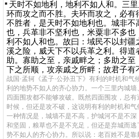
天时不如地利，地利不如人和。三里
环而攻之而不胜。夫环而攻之，必有
不胜者，是天时不如地利也。城非不
也，兵革非不坚利也，米粟非不多也
利不如人和也。故曰：域民不以封疆
溪之险，威天下不以兵革之利。得道
助。寡助之至，亲戚畔之；多助之至
下之所顺，攻亲戚之所畔；故君子有
战国·孟轲《孟子·公孙丑下》有利的时机和气
利的地势不如人的齐心协力。一个三里内城墙
四面围攻都不能够攻破。既然四面围攻，总有
时候，但还是攻不破，这说明有利的时机和气
一种情况是，城墙不是不高，护城河不是不深
和坚固，粮草也不是不充足，但还是弃城而逃
势不如人的齐心协力。所以说：老百姓不是靠