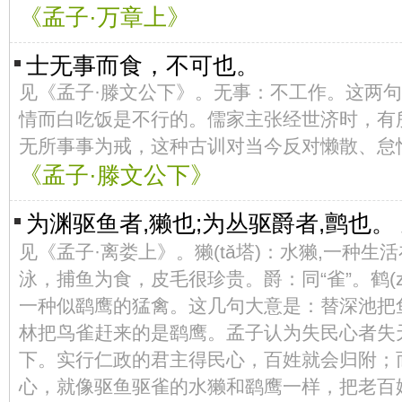
《孟子·万章上》
士无事而食，不可也。
见《孟子·滕文公下》。无事：不工作。这两
情而白吃饭是不行的。儒家主张经世济时，有
无所事事为戒，这种古训对当今反对懒散、怠
《孟子·滕文公下》
为渊驱鱼者,獭也;为丛驱爵者,鹯也。
见《孟子·离娄上》。獭(tǎ塔)：水獭,一种生
泳，捕鱼为食，皮毛很珍贵。爵：同“雀”。鹤(z
一种似鹞鹰的猛禽。这几句大意是：替深池把
林把鸟雀赶来的是鹞鹰。孟子认为失民心者失
下。实行仁政的君主得民心，百姓就会归附；
心，就像驱鱼驱雀的水獭和鹞鹰一样，把老百