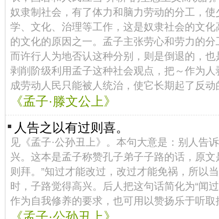
奴隶制社会，有了体力和脑力劳动的分工，使
学、文化、治理等工作，这是奴隶社会的文化
的文化的原因之一。孟子主张劳心和劳力的分
而许行人为地否认这种分别，则是倒退的，也
剥削阶级利用孟子这种社会观点，把～作为人
成劳动人民只能被人统治，使它长期起了反动
《孟子·滕文公上》
人告之以有过则喜。
见《孟子·公孙丑上》。本句大意是：别人告
兴。这本是孟子称赞孔子弟子子路的话，原文
则拜。”知过才能改过，改过才能免祸，所以
时，子路觉得高兴。后人把这句话简化为“闻过
作为自我修养的要求，也可用以赞扬乐于听取
《孟子·公孙丑上》