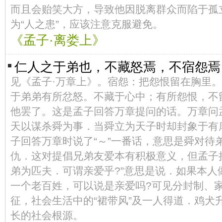
而且会贻笑大方，导致他因脱离群众而陷于孤
为“人之患”，应该注意克服避免。
《孟子·离娄上》
仁人之于弟也，不藏怒焉，不宿怨焉
见《孟子·万章上》。宿怨：把怨恨留在胸里
于弟弟有所忿怒。不藏于心中；有所怨恨，不
他罢了。这是孟子回答万章提问的话。万章问
天以谋杀舜为事．当舜立为天子时却封象于有
子回答万章时说了“～”一番话，意思是舜对待
仇．这对提倡兄弟友爱本有积极意义，但孟子
弟为匹夫．可谓亲爱乎?”意思是说．如果本人
一个老百姓，可以说是亲爱吗?可见分封制、
征，社会生活中的“裙带风”及一人得道．鸡犬
长的社会根源。