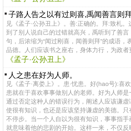
子路人告之以有过则喜,禹闻善言则
见《孟子·公孙丑上》。善:正确的。拜:致札
到了别人说自己的过错就高兴，禹听到了善言
句，后浓缩为“闻过刚喜，闻善则拜”的成语，
品德。人们应该书之座右，身体力行，为政者
《孟子·公孙丑上》
人之患在好为人师。
见《孟子·离娄上》。患·忧患。好(hao号):喜
患就在于喜欢事事做别人的老师。好为人师是
通过否定这种人的错误行为，阐述人应该谦虚
使很有知识，也还是应该坚持谦虚的美德。只
不停步。当一个人自以为很有知识，事事指手
就意味着他的悲剧的开始。这样一来，不仅反