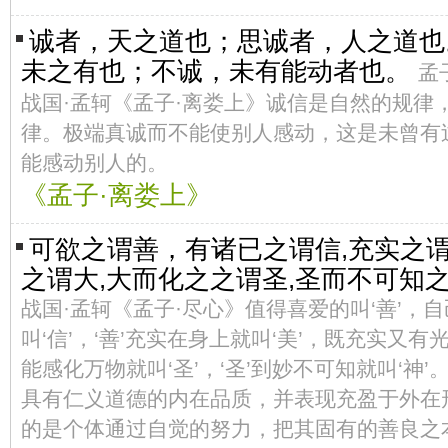
诚者，天之道也；思诚者，人之道也
未之有也；不诚，未有能动者也。
孟
战国·孟轲《孟子·离娄上》诚信是自然的规律
律。极端真诚而不能使别人感动，这是未曾有
能感动别人的。
《孟子·离娄上》
可欲之谓善，有诸已之谓信,充实之谓
之谓大,大而化之之谓圣,圣而不可知
战国·孟轲《孟子·尽心》值得喜爱的叫‘善’，自
叫‘信’，‘善’充实在身上就叫‘美’，既充实又有光
能感化万物就叫‘圣’，‘圣’到妙不可知就叫‘神
具有仁义道德的内在品质，并表现充盈于外在形
的是个体通过自觉的努力，把其固有的善良之本