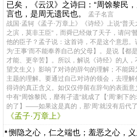
已矣，《云汉》之诗曰：“周馀黎民，
言也，是周无遗民也。
孟子名言
战国·孟轲《孟子·万章上》《诗经》上说“普
之滨，莫非王臣”，而舜已经做了天子，请问'瞽
他的臣子？孟子说：这首诗，不是这个意思。
为‘王事’而不能奉养自己的父母】。是说【都
才能、更辛苦】。所以，解说《诗经》的人，
望文生义）影响了对诗的辞句的理解；不能因
主题的理解。要通过自己对诗的领会，去理解
得诗的真正含义。如仅仅停留在辞句的表面意
中有“周馀黎民，靡有孑遗”就成了【‘周’剩下
的了】——如果这是真的，那‘周’就没有后代
《孟子·万章上》
恻隐之心，仁之端也；羞恶之心，义