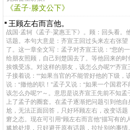
《孟子·滕文公下》
王顾左右而言他。
战国·孟轲《孟子·粱惠王下》。顾：回头看。
话题。本句大意是：齐宣王回过头来左右张望
了。这一章全文写：孟子对齐宣王说：“您的
给朋友照顾，自己到楚国去了。等他回来的时
挨饿受冻。对这样的朋友，该怎么办呢?”齐宣王
子接着说：““如果当官的不能管好他的下级，该
说：“撤他的职！”孟子又说：“如果一个国君
该怎么办呢?”～。意思是说齐宣王先前不知孟
上了孟子的圈套。在孟子逐渐把问题引到他自
尬，无法正面回答，只好环顾左右，改变话题
窘之态。现在可引用“顾左右而言他”描写有的
尴尬处境，只好避开原有话题，拉扯别的事情