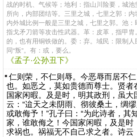
战的时机、气候等；地利：指山川险要，城池
所向，内部团结等。三里之城，七里之郭：内城叫
内外城比例一般是三里之城，七里之郭。池：
指戈矛刀箭等攻击性武器。革：皮革，指甲胄
的，也有用铜铁做的。委：弃。域民：限制人
同“叛”。有：或，要么。
《孟子·公孙丑下》
仁则荣，不仁则辱。今恶辱而居不仁
也。如恶之，莫如贵德而尊士。贤者
国家闲暇。及是时，明其政刑，虽大
云：“迨天之未阴雨、彻彼桑土，绸
或敢侮予！”孔子曰：“为此诗者，其
家，谁敢侮之！今国家闲暇，及是时
求祸也。祸福无不自己求之者。诗云