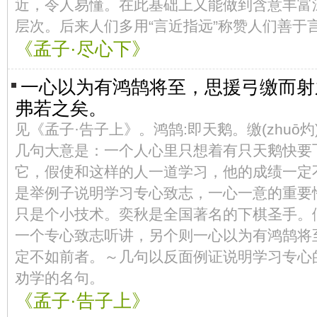
近，令人易懂。在此基础上又能做到含意丰富
层次。后来人们多用“言近指远”称赞人们善于
《孟子·尽心下》
一心以为有鸿鹄将至，思援弓缴而射
弗若之矣。
见《孟子·告子上》。鸿鹄:即天鹅。缴(zhuō
几句大意是：一个人心里只想着有只天鹅快要
它，假使和这样的人一道学习，他的成绩一定
是举例子说明学习专心致志，一心一意的重要
只是个小技术。奕秋是全国著名的下棋圣手。
一个专心致志听讲，另个则一心以为有鸿鹄将
定不如前者。～几句以反面例证说明学习专心
劝学的名句。
《孟子·告子上》