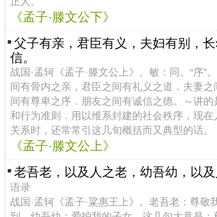
正人。
《孟子·滕文公下》
父子有亲，君臣有义，夫妇有别，长
信。
战国·孟轲《孟子·滕文公上》。敏：同。“序”
间有骨内之亲，君臣之间有礼义之道．夫妻之
间有尊卑之序．朋友之间有诚信之德。～讲的
和行为准则．用以维系封建的社会秩序，现在
关系时，还常常引这几旬概括而又典型的话。
《孟子·滕文公上》
老吾老，以及人之老，幼吾幼，以
语录
战国·孟轲《孟子·粱惠王上》。老吾老：尊敬
到。幼吾幼：爱护我的子女。这几句大意是：