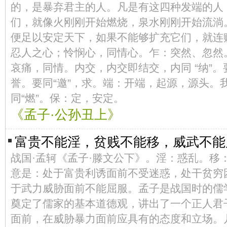
的，是暴弃君主的人。凡是有这四种发端的人
们，就像火刚刚开始燃烧，泉水刚刚开始流淌
便足以安定天下，如果不能够扩充它们，就连
忍人之心；怜悯心，同情心。乍：突然、忽然
哀痛，同情。内交，内交即结交，内同 “纳”。
誉。要同“邀”，求。端：开端，起源，源头。我
同“燃”。保：定，安定。
《孟子·公孙丑上》
富贵不能淫，贫贱不能移，威武不
战国·孟轲《孟子·滕文公下》。淫：惑乱。移
意是：处于富贵利诱面前不受迷惑，处干贫穷
于武力威胁面前不能屈服。孟子是战国时的儒
奠定了儒家的基本道德观，讲出了一个正人君
面前，在威胁暴力面前应具有的态度和立场。