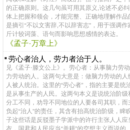
的正确原则。这几句虽可用其原义,论述不必
体上把握和领会，才能完整、正确地理解作品的
是摘引“不以文害辞,不以辞害志”，用于强调
斤计较词藻、语句而影响思想感情的表达。
《孟子·万章上》
劳心者治人，劳力者治于人。
见《孟子·滕文公上》。劳心者：从事脑力劳
力劳动的人。这两句大意是：做脑力劳动的人
人被人统治。这里的“劳心者”，指的主要是统治
是从事生产的人民。这两句本义是说统治阶级
分工不同，劝导不同地位的人要各司其职，而
负起“治人”的责任，其含有抬高统治阶级，睥
子这些话是反驳墨子学派中的许行主张人人应
衣，国君和人民应当“并耕”的空想主义而说的