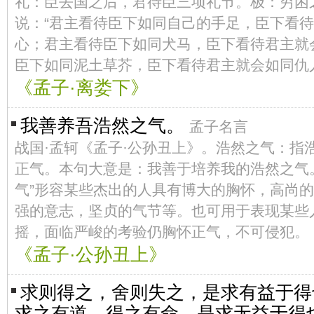
礼：臣去国之后，君待臣三项礼节。极：穷困
说：“君主看待臣下如同自己的手足，臣下看
心；君主看待臣下如同犬马，臣下看待君主就
臣下如同泥土草芥，臣下看待君主就会如同仇
《孟子·离娄下》
我善养吾浩然之气。
孟子名言
战国·孟轲《孟子·公孙丑上》。浩然之气：指
正气。本句大意是：我善于培养我的浩然之气
气”形容某些杰出的人具有博大的胸怀，高尚
强的意志，坚贞的气节等。也可用于表现某些
摇，面临严峻的考验仍胸怀正气，不可侵犯。
《孟子·公孙丑上》
求则得之，舍则失之，是求有益于得
求之有道，得之有命，是求无益于得