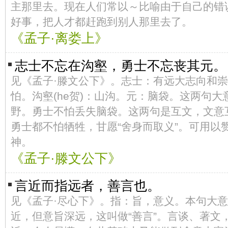
主那里去。现在人们常以～比喻由于自己的错
好事，把人才都赶跑到别人那里去了。
《孟子·离娄上》
志士不忘在沟壑，勇士不忘丧其元。
见《孟子·滕文公下》。志士：有远大志向和
怕。沟壑(he贺)：山沟。元：脑袋。这两句
野。勇士不怕丢失脑袋。这两句是互文，文意
勇士都不怕牺牲，甘愿“舍身而取义”。可用以
神。
《孟子·滕文公下》
言近而指远者，善言也。
见《孟子·尽心下》。指：旨，意义。本句大
近，但意旨深远，这叫做“善言”。言谈、著文