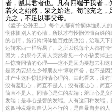
者，贼其君者也。凡有四端于我者，
若火之始然，泉之始达。苟能充之，
充之，不足以事父母。
《孟子·公孙丑上》每个人都有怜悯体恤别人
悯体恤别人的心情，所以才有怜悯体恤百姓的
的心情，施行怜悯体恤百姓的政治，治理天下
运转东西一样容易了。之所以说每个人都有怜
因为，如果今天有人突然看见一个小孩要掉进
生惊奇同情的心理——这不是因为要想去和这
是因为要想在乡邻朋友中博取声誉，也不是因
才产生这种惊惧同情心理的。由此看来，没有
没有羞耻心，简直不是人；没有谦让心，简直
简直不是人。同情心是仁的发端；羞耻心是义
发端；是非心是智的发端。人有这四种发端，
这四种发端却自认为不行的，是自暴自弃的人