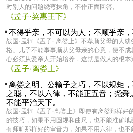
对别人的问题绕弯抹角，不作正面回答。
《孟子·粱惠王下》
不得乎亲，不可以为人；不顺乎亲，
战国·孟轲《孟子· 离娄上》不孝顺父母的人
格。儿子不能事事顺从父母亲的心意，便不成
心必须从爱亲人开始培养，这就是做人的根本
《孟子·离娄上》
离娄之明、公输子之巧，不以规矩，
之聪，不以六律，不能正五音；尧舜
不能平治天下。
战国·孟轲《孟子·离娄上》即使有离娄那样好
的技巧，如果不用圆规和曲尺，也不能准确地
有师旷那样好的审音力，如果不用六律，也不