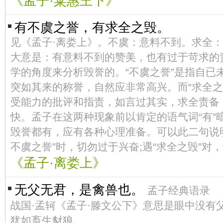
《孟子·粱惠王下》
有不虞之誉，有求全之毁。
见《孟子·离娄上》。不虞：意料不到。求全
大意是：有意料不到的赞美，也有过于苛求的
学的角度来分析毁誉的。“不虞之誉”是指自已
突如其来的称誉，自然应非常高兴。而“求全之
受能力的批评和指责，如言过其实，求全责备
快。孟子在这两种现象前以肯定的语气词“有”
毁誉都有，应有各种心理准备。可以此二句说明
不虞之誉”时，切勿过于兴奋;遇“求全之毁”对
《孟子·离娄上》
无父无君，是禽兽也。
孟子经典语录
战国·孟轲《孟子·滕文公下》意思是眼中没有
犹如畜生豺狼。