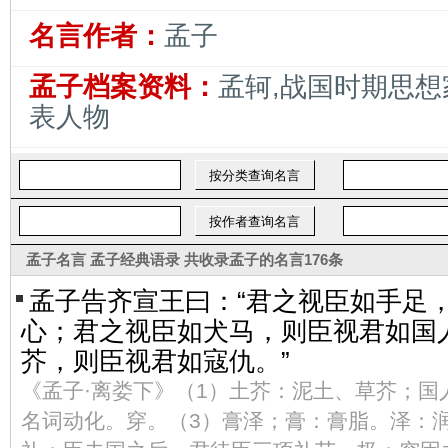
名言作者：
孟子
孟子档案资料：
孟轲,战国时期思想
表人物
孟子名言
孟子经典语录
共收录
孟子的名言
176条
孟子告齐宣王曰：“君之视臣如手足
心；君之视臣如犬马，则臣视君如国
芥，则臣视君如寇仇。”
《孟子·离娄下》（1）土芥：泥土、草芥；国
名词动化。穿。（3）膏泽；膏：膏脂。泽：