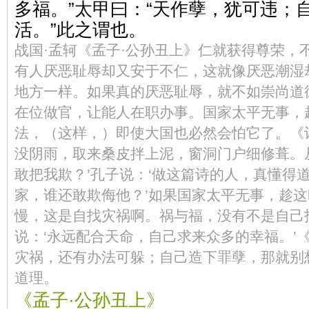
多福。”太甲曰：“天作孽，犹可违；
活。”此之谓也。
战国·孟轲《孟子·公孙丑上》仁就获得尊荣，
有人厌恶耻辱却又安于不仁，这就像厌恶潮湿
地方一样。如果真的厌恶耻辱，就不如崇尚道
在位做官，让能人在职办事。国家太平无事，
法，（这样，）即使大国也必然会怕它了。《
没阴雨，取来桑皮拌上泥，窗洞门户细修葺。
敢把我欺？’孔子说：‘做这篇诗的人，真懂得
家，谁还敢欺侮他？’如果国家太平无事，趁
慢，这是自找灾祸啊。祸与福，没有不是自己
说：‘永远配合天命，自己求来众多的幸福。’
灾祸，还有办法可躲；自己造下罪孽，那就别
道理。
《孟子·公孙丑上》