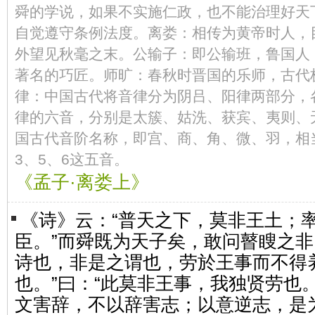
舜的学说，如果不实施仁政，也不能治理好天
自觉遵守条例法度。离娄：相传为黄帝时人，
外望见秋毫之末。公输子：即公输班，鲁国人
著名的巧匠。师旷：春秋时晋国的乐师，古代
律：中国古代将音律分为阴吕、阳律两部分，
律的六音，分别是太簇、姑洗、获宾、夷则、
国古代音阶名称，即宫、商、角、微、羽，相
3、5、6这五音。
《孟子·离娄上》
《诗》云：“普天之下，莫非王土；
臣。”而舜既为天子矣，敢问瞽瞍之非
诗也，非是之谓也，劳於王事而不得
也。”曰：“此莫非王事，我独贤劳也
文害辞，不以辞害志；以意逆志，是