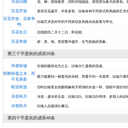
寻花问柳
花、柳：原指春景，旧时亦指娼妓。原指赏玩春天的景色。
百花齐放
形容百花盛开，丰富多彩。比喻各种不同形式和风格的艺术
百花齐放，百家争
比喻艺术及科学的不同派别及风格自由发展与争论。
鸣
百花生日
旧指阴历二月十二日，即花朝。
百花争妍
妍：美、艳。形容繁华盛开，生气勃勃的景象。
第三个字是秋的成语29条
华屋秋墟
壮丽的建筑化为土丘。比喻兴亡盛衰的迅速。
明察秋毫之末，而
眼力能看到一根毫毛的末梢，而看不到一车柴草。比喻只看
不见舆薪
暗送秋波
旧时比喻美女的眼睛象秋天明净的水波一样。指暗中眉目传
冰壶秋月
冰壶：盛水的玉壶，比喻洁白。比喻洁白明净。多指人的品
冰壸秋月
比喻人品德清白廉洁。
第四个字是实的成语48条