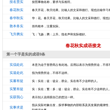
按名责实
按照事物名称，要求与实相符。
春花秋实
春天开花，秋天结果。比喻人的文采和德行。现也比喻学习
春华秋实
华：花。春天开花，秋天结果。比喻人的文采和德行。现也
敦本务实
崇尚根本，注重实际。
飞升腾实
飞：飞扬；腾：上升。指名声和实际都好。
春花秋实成语接龙
第一个字是实的成语9条
实偪处此
本意为迫于形势而占有此地。后用以表示为情势所迫，不得
实逼处此
指为情势所迫，不得不这样。
实蕃有徒
实：实在；徒：徒众，群众。实在有不少这样的人。
实繁有徒
实：实在；繁：多；徒：徒众，群众。实在有不少这样的人
实获我心
表示别人说得跟自己的想法一样。
指从实际对象出发，探求事物的内部联系及其发展的规律性
实事求是