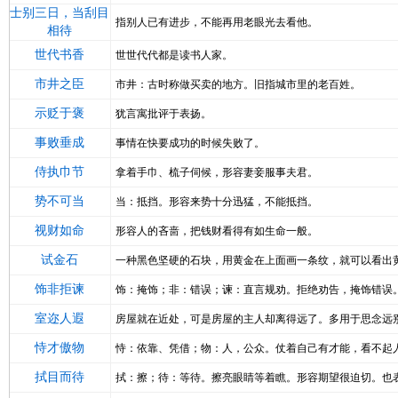
士别三日，当刮目
指别人已有进步，不能再用老眼光去看他。
相待
世代书香
世世代代都是读书人家。
市井之臣
市井：古时称做买卖的地方。旧指城市里的老百姓。
示贬于褒
犹言寓批评于表扬。
事败垂成
事情在快要成功的时候失败了。
侍执巾节
拿着手巾、梳子伺候，形容妻妾服事夫君。
势不可当
当：抵挡。形容来势十分迅猛，不能抵挡。
视财如命
形容人的吝啬，把钱财看得有如生命一般。
试金石
一种黑色坚硬的石块，用黄金在上面画一条纹，就可以看出
饰非拒谏
饰：掩饰；非：错误；谏：直言规劝。拒绝劝告，掩饰错误
室迩人遐
房屋就在近处，可是房屋的主人却离得远了。多用于思念远别
恃才傲物
恃：依靠、凭借；物：人，公众。仗着自己有才能，看不起
拭目而待
拭：擦；待：等待。擦亮眼睛等着瞧。形容期望很迫切。也