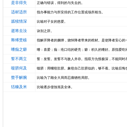
是非得失
正确与错误，得到的与失去的。
适材适所
指办事能力与所安排的工作位置或场所相当。
舐犊情深
比喻对子女的慈爱。
逝将去汝
诀别之辞。
释缚焚榇
指解开降者的捆绑，烧悼降者带来的棺材。是使降者安心的
嗜痂之癖
嗜：喜爱；痂：疮口结的硬壳；癖：积久的嗜好。原指爱吃
誓不两立
誓：发誓。发誓不与敌人并存。指双方仇恨极深，不能同时
噬脐何及
噬脐：用嘴咬肚脐。象咬自己肚脐似的，够不着。比喻后悔
螫手解腕
比喻为了顾全大局而忍痛牺牲局部。
狧穅及米
比喻逐步侵蚀渐及全体。