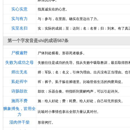
际情况办事。
实心实意
指真诚实在的心意。
实与有力
与：参与，在里面。确实在里边出了力。
实至名归
实：实际的成就；至：达到；名：名誉；归：到来。有了真
第一个字发音是shi的成语567条
尸横遍野
尸体到处横着。形容死者极多。
失败为成功之母
失败往往是成功的先导。指从失败中吸取教训，最后取得胜
师出无名
师：军队；名：名义，引伸为理由。出兵没有正当理由。也
虱处裈中
裈：裤子。虱子躲在裤缝里。比喻世俗生活的拘窘局促。
诗肠鼓吹
鼓吹：乐器合奏。特指听到黄鹂鸣声，可以引起诗兴。
施而不费
施：给人好处；费：耗费。给人好处，自己却无所损失。
狮象搏兔，皆用全
比喻对小事情也拿出全部力量认真对付。
力
湿肉伴干柴
形容拷打。