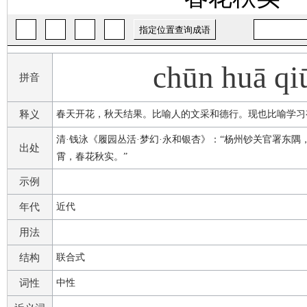
chūn huā qi
拼音
释义
春天开花，秋天结果。比喻人的文采和德行。现也比喻学习
清·钱泳《履园丛活·梦幻·永和银杏》：“杨州钞关官署东
出处
霄，春花秋实。”
示例
年代
近代
用法
结构
联合式
词性
中性