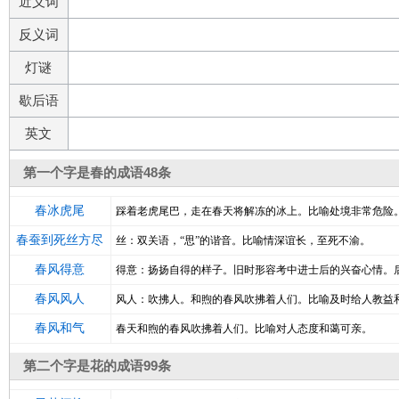
近义词
反义词
灯谜
歇后语
英文
第一个字是春的成语48条
春冰虎尾
踩着老虎尾巴，走在春天将解冻的冰上。比喻处境非常危险
春蚕到死丝方尽
丝：双关语，“思”的谐音。比喻情深谊长，至死不渝。
春风得意
得意：扬扬自得的样子。旧时形容考中进士后的兴奋心情。
春风风人
风人：吹拂人。和煦的春风吹拂着人们。比喻及时给人教益
春风和气
春天和煦的春风吹拂着人们。比喻对人态度和蔼可亲。
第二个字是花的成语99条