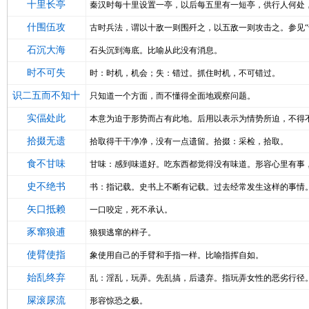
十里长亭
秦汉时每十里设置一亭，以后每五里有一短亭，供行人何处
什围伍攻
古时兵法，谓以十敌一则围歼之，以五敌一则攻击之。参见“
石沉大海
石头沉到海底。比喻从此没有消息。
时不可失
时：时机，机会；失：错过。抓住时机，不可错过。
识二五而不知十
只知道一个方面，而不懂得全面地观察问题。
实偪处此
本意为迫于形势而占有此地。后用以表示为情势所迫，不得
拾掇无遗
拾取得干干净净，没有一点遗留。拾掇：采检，拾取。
食不甘味
甘味：感到味道好。吃东西都觉得没有味道。形容心里有事
史不绝书
书：指记载。史书上不断有记载。过去经常发生这样的事情
矢口抵赖
一口咬定，死不承认。
豕窜狼逋
狼狈逃窜的样子。
使臂使指
象使用自己的手臂和手指一样。比喻指挥自如。
始乱终弃
乱：淫乱，玩弄。先乱搞，后遗弃。指玩弄女性的恶劣行径
屎滚尿流
形容惊恐之极。