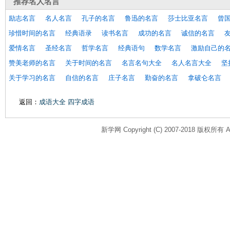
推荐
名人名言
励志名言
名人名言
孔子的名言
鲁迅的名言
莎士比亚名言
曾
珍惜时间的名言
经典语录
读书名言
成功的名言
诚信的名言
爱情名言
圣经名言
哲学名言
经典语句
数学名言
激励自己的
赞美老师的名言
关于时间的名言
名言名句大全
名人名言大全
坚
关于学习的名言
自信的名言
庄子名言
勤奋的名言
拿破仑名言
返回：
成语大全 四字成语
新学网 Copyright (C) 2007-2018 版权所有 All