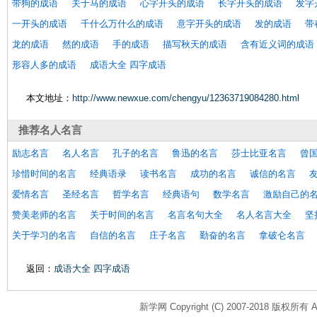
带狗的成语
关于马的成语
心字开头的成语
长字开头的成语
发字
一开头的成语
千什么万什么的成语
意字开头的成语
发的成语
带
龙的成语
然的成语
手的成语
描写秋天的成语
含有近义词的成语
形容人多的成语
成语大全 四字成语
本文地址：
http://www.newxue.com/chengyu/12363719084280.html
推荐
名人名言
励志名言
名人名言
孔子的名言
鲁迅的名言
莎士比亚名言
曾
珍惜时间的名言
经典语录
读书名言
成功的名言
诚信的名言
爱情名言
圣经名言
哲学名言
经典语句
数学名言
激励自己的
赞美老师的名言
关于时间的名言
名言名句大全
名人名言大全
坚
关于学习的名言
自信的名言
庄子名言
勤奋的名言
拿破仑名言
返回：
成语大全 四字成语
新学网 Copyright (C) 2007-2018 版权所有 All