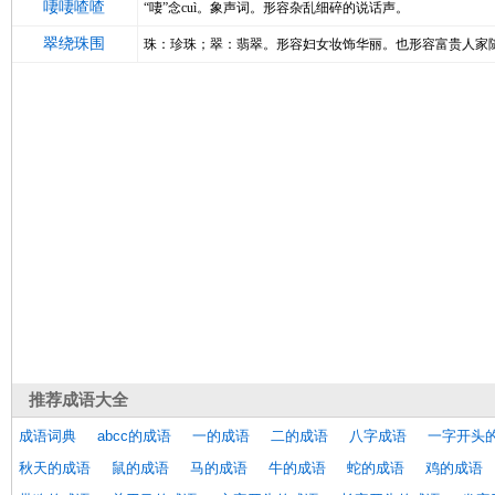
啛啛喳喳
“啛”念cuì。象声词。形容杂乱细碎的说话声。
翠绕珠围
珠：珍珠；翠：翡翠。形容妇女妆饰华丽。也形容富贵人家
推荐
成语大全
成语词典
abcc的成语
一的成语
二的成语
八字成语
一字开头
秋天的成语
鼠的成语
马的成语
牛的成语
蛇的成语
鸡的成语