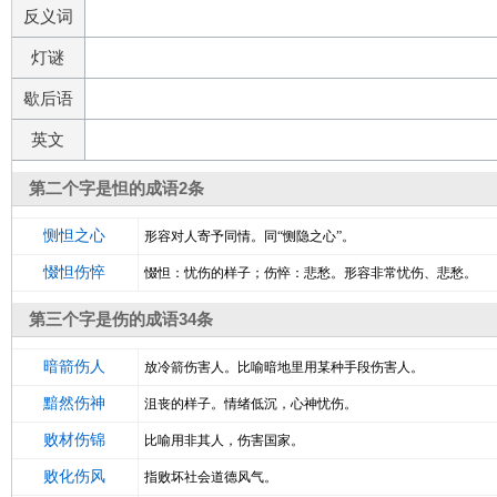
反义词
灯谜
歇后语
英文
第二个字是怛的成语2条
恻怛之心
形容对人寄予同情。同“恻隐之心”。
惙怛伤悴
惙怛：忧伤的样子；伤悴：悲愁。形容非常忧伤、悲愁。
第三个字是伤的成语34条
暗箭伤人
放冷箭伤害人。比喻暗地里用某种手段伤害人。
黯然伤神
沮丧的样子。情绪低沉，心神忧伤。
败材伤锦
比喻用非其人，伤害国家。
败化伤风
指败坏社会道德风气。