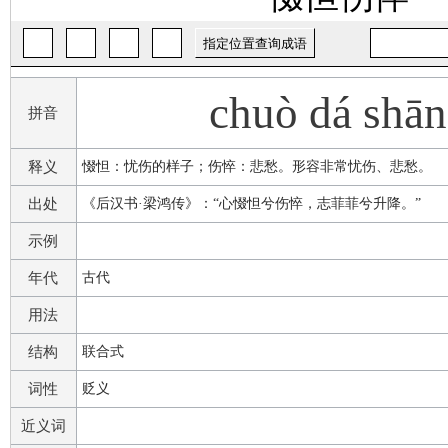
chuò dá shān
拼音
释义
惙怛：忧伤的样子；伤悴：悲愁。形容非常忧伤、悲愁。
出处
《后汉书·梁鸿传》：“心惙怛兮伤悴，志菲菲兮升降。”
示例
年代
古代
用法
结构
联合式
词性
贬义
近义词