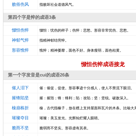
败俗伤风
指败坏社会道德风气。
第四个字是悴的成语3条
惙怛伤悴
惙怛：忧伤的样子；伤悴：悲愁。形容非常忧伤、悲愁。
神郁气悴
指精神郁结劳悴。
形容憔悴
憔悴；精神萎靡，面色不好。身体瘦弱，面色枯黄。
惙怛伤悴成语接龙
第一个字发音是cui的成语26条
催人泪下
催：催促，促使。形容事迹十分感人，使人不禁流下眼泪。
摧锋陷坚
摧：摧毁；锋：锋利；陷：攻陷；坚：坚锐。破敌深入。
榱崩栋折
榱，古代指椽子，放在檩上支持屋面和瓦片的木条。比喻大
璀璨夺目
璀璨：美玉发光。光辉灿烂耀人眼睛。
脆而不坚
脆弱而不坚实。形容虚有其表。