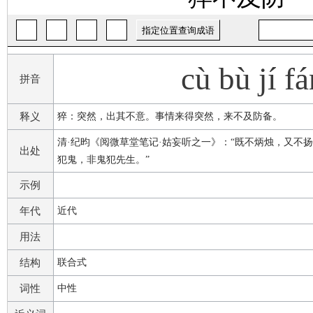
cù bù jí f
拼音
释义
猝：突然，出其不意。事情来得突然，来不及防备。
清·纪昀《阅微草堂笔记·姑妄听之一》：“既不炳烛，又不
出处
犯鬼，非鬼犯先生。”
示例
年代
近代
用法
结构
联合式
词性
中性