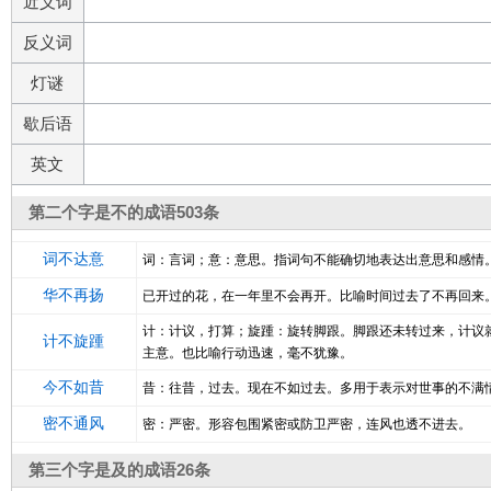
近义词
反义词
灯谜
歇后语
英文
第二个字是不的成语503条
词不达意
词：言词；意：意思。指词句不能确切地表达出意思和感情
华不再扬
已开过的花，在一年里不会再开。比喻时间过去了不再回来
计：计议，打算；旋踵：旋转脚跟。脚跟还未转过来，计议
计不旋踵
主意。也比喻行动迅速，毫不犹豫。
今不如昔
昔：往昔，过去。现在不如过去。多用于表示对世事的不满
密不通风
密：严密。形容包围紧密或防卫严密，连风也透不进去。
第三个字是及的成语26条