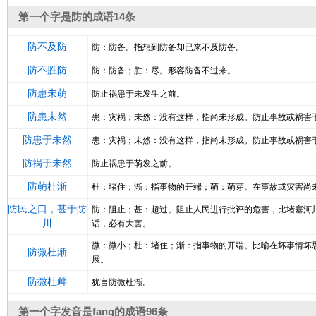
第一个字是防的成语14条
防不及防
防：防备。指想到防备却已来不及防备。
防不胜防
防：防备；胜：尽。形容防备不过来。
防患未萌
防止祸患于未发生之前。
防患未然
患：灾祸；未然：没有这样，指尚未形成。防止事故或祸害
防患于未然
患：灾祸；未然：没有这样，指尚未形成。防止事故或祸害
防祸于未然
防止祸患于萌发之前。
防萌杜渐
杜：堵住；渐：指事物的开端；萌：萌芽。在事故或灾害尚
防民之口，甚于防
防：阻止；甚：超过。阻止人民进行批评的危害，比堵塞河
川
话，必有大害。
微：微小；杜：堵住；渐：指事物的开端。比喻在坏事情坏
防微杜渐
展。
防微杜衅
犹言防微杜渐。
第一个字发音是fang的成语96条