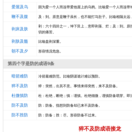
爱屋及乌
因为爱一个人而连带爱他屋上的乌鸦。比喻爱一个人而连带
鞭不及腹
及：到。原意是鞭子虽长，也不能打马肚子。比喻相隔太远
剥：六十四卦之一，坤下艮上，意即剥落、烂；及：到。原
剥床及肤
切的痛苦。
剥肤及髓
比喻盘剥深重。
朝不及夕
形容情况危急。
第四个字是防的成语9条
暗箭难防
冷箭最难防范。比喻阴谋诡计难以预防。
猝不及防
猝：突然，出其不意。事情来得突然，来不及防备。
杜微慎防
杜：杜绝，断绝；慎：谨慎。杜绝细微，谨慎防备萌芽。即
防不及防
防：防备。指想到防备却已来不及防备。
防不胜防
防：防备；胜：尽。形容防备不过来。
猝不及防成语接龙