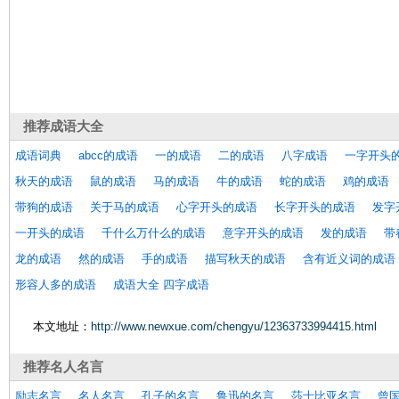
推荐
成语大全
成语词典
abcc的成语
一的成语
二的成语
八字成语
一字开头
秋天的成语
鼠的成语
马的成语
牛的成语
蛇的成语
鸡的成语
带狗的成语
关于马的成语
心字开头的成语
长字开头的成语
发字
一开头的成语
千什么万什么的成语
意字开头的成语
发的成语
带
龙的成语
然的成语
手的成语
描写秋天的成语
含有近义词的成语
形容人多的成语
成语大全 四字成语
本文地址：
http://www.newxue.com/chengyu/12363733994415.html
推荐
名人名言
励志名言
名人名言
孔子的名言
鲁迅的名言
莎士比亚名言
曾