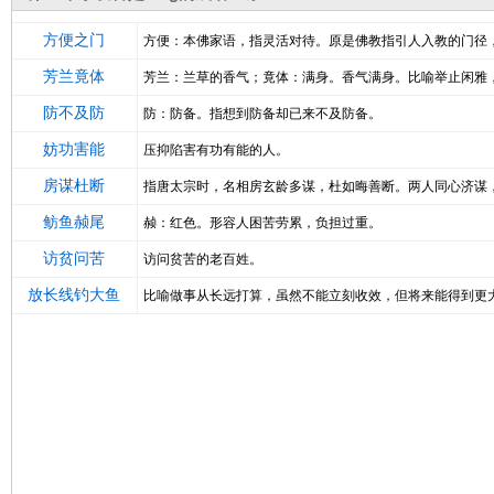
方便之门
方便：本佛家语，指灵活对待。原是佛教指引人入教的门径
芳兰竟体
芳兰：兰草的香气；竟体：满身。香气满身。比喻举止闲雅
防不及防
防：防备。指想到防备却已来不及防备。
妨功害能
压抑陷害有功有能的人。
房谋杜断
指唐太宗时，名相房玄龄多谋，杜如晦善断。两人同心济谋
鲂鱼赪尾
赪：红色。形容人困苦劳累，负担过重。
访贫问苦
访问贫苦的老百姓。
放长线钓大鱼
比喻做事从长远打算，虽然不能立刻收效，但将来能得到更