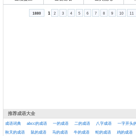
1
1880
2
3
4
5
6
7
8
9
10
11
推荐
成语大全
成语词典
abcc的成语
一的成语
二的成语
八字成语
一字开头
秋天的成语
鼠的成语
马的成语
牛的成语
蛇的成语
鸡的成语