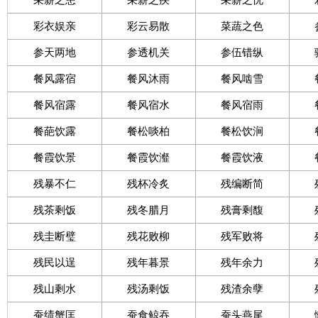
采薪之患
采薪之疾
采薪之忧
彩衣娱亲
彩云易散
菜蔬之色
参天两地
参透机关
参伍错纵
餐风露宿
餐风沐雨
餐风啮雪
餐风宿露
餐风宿水
餐风宿雨
餐葩饮露
餐松啖柏
餐松饮涧
餐霞饮景
餐霞饮瀣
餐霞饮液
残暴不仁
残杯冷炙
残编断简
残茶剩饭
残冬腊月
残膏剩馥
残圭断璧
残花败柳
残军败将
残民以逞
残年暮景
残年余力
残山剩水
残汤剩饭
残渣余孽
蚕绩蟹匡
蚕食鲸吞
蚕头燕尾