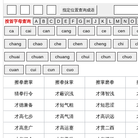
按首字母查询
A
B
C
D
E
F
G
H
J
K
L
M
N
O
ca
cai
can
cang
cao
ce
cen
chang
chao
che
chen
cheng
chi
c
chuai
chuan
chuang
chui
chun
chuo
cuan
cui
cun
cuo
擦拳磨掌
擦拳抹掌
擦掌磨拳
猜拳行令
才蔽识浅
才薄智浅
才德兼备
才短气粗
才短思涩
才高七步
才高气清
才高识远
才高意广
才高运蹇
才贯二酉