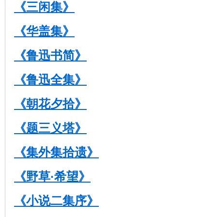
《三闲集》
《华盖集》
《鲁迅书简》
《鲁迅全集》
《朝花夕拾》
《题三义塔》
《集外集拾遗》
《野草·希望》
《小说二集序》