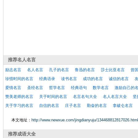
推荐
名人名言
励志名言
名人名言
孔子的名言
鲁迅的名言
莎士比亚名言
曾
珍惜时间的名言
经典语录
读书名言
成功的名言
诚信的名言
爱情名言
圣经名言
哲学名言
经典语句
数学名言
激励自己的
赞美老师的名言
关于时间的名言
名言名句大全
名人名言大全
坚
关于学习的名言
自信的名言
庄子名言
勤奋的名言
拿破仑名言
本文地址：
http://www.newxue.com/jingdianyuju/134468812817026.htm
推荐
成语大全