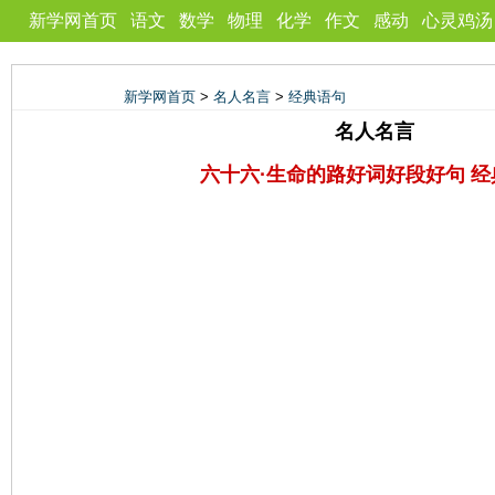
新学网首页
语文
数学
物理
化学
作文
感动
心灵鸡汤
新学网首页
>
名人名言
>
经典语句
名人名言
六十六·生命的路好词好段好句 经