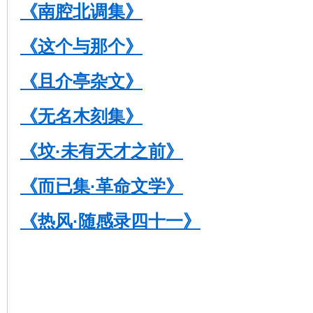
《南腔北调集》
《这个与那个》
《且介亭杂文》
《无名木刻集》
《坟·未有天才之前》
《而已集·革命文学》
《热风·随感录四十一》