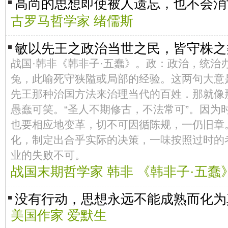
高尚的思想即使被人遗忘，也不会
古罗马哲学家 绪儒斯
敏以先王之政治当世之民，皆守株之
战国·韩非《韩非子·五蠢》。政：政治，统治
兔，此喻死守狭隘或局部的经验。这两句大意
先王那种治国方法来治理当代的百姓．那就像
愚蠢可笑。“圣人不期修古，不法常可”。因为
也要相应地变革，切不可因循陈规，一仍旧章
化，制定出合乎实际的决策，一味按照过时的
业的失败不可。
战国末期哲学家 韩非 《韩非子·五蠢
没有行动，思想永远不能成熟而化为
美国作家 爱默生