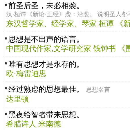
前圣后圣，未必相袭。
汉·桓谭《新论·正经》袭：沿袭。 说明圣人
东汉哲学家、经学家、琴家 桓谭 《新
思想是不出声的语言。
中国现代作家,文学研究家 钱钟书 《
唯有思想才是永存的。
欧·梅雷迪思
经过熟虑的思想最佳。
思想名言
达里顿
黑夜给智者带来思想。
希腊诗人 米南德