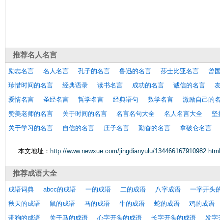
推荐
名人名言
励志名言
名人名言
孔子的名言
鲁迅的名言
莎士比亚名言
曾
珍惜时间的名言
经典语录
读书名言
成功的名言
诚信的名言
爱情名言
圣经名言
哲学名言
经典语句
数学名言
激励自己的
赞美老师的名言
关于时间的名言
名言名句大全
名人名言大全
坚
关于学习的名言
自信的名言
庄子名言
勤奋的名言
拿破仑名言
本文地址：
http://www.newxue.com/jingdianyulu/134466167910982.htm
推荐
成语大全
成语词典
abcc的成语
一的成语
二的成语
八字成语
一字开头
秋天的成语
鼠的成语
马的成语
牛的成语
蛇的成语
鸡的成语
带狗的成语
关于马的成语
心字开头的成语
长字开头的成语
发字