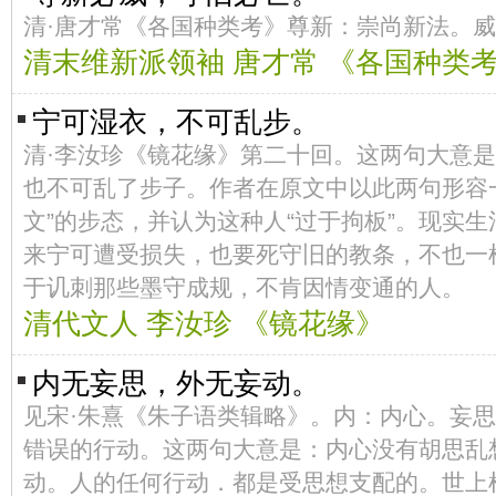
清·唐才常《各国种类考》尊新：崇尚新法。
清末维新派领袖 唐才常 《各国种类
宁可湿衣，不可乱步。
清·李汝珍《镜花缘》第二十回。这两句大意
也不可乱了步子。作者在原文中以此两句形容
文”的步态，并认为这种人“过于拘板”。现实
来宁可遭受损失，也要死守旧的教条，不也一
于讥刺那些墨守成规，不肯因情变通的人。
清代文人 李汝珍 《镜花缘》
内无妄思，外无妄动。
见宋·朱熹《朱子语类辑略》。内：内心。妄
错误的行动。这两句大意是：内心没有胡思乱
动。人的任何行动．都是受思想支配的。世上