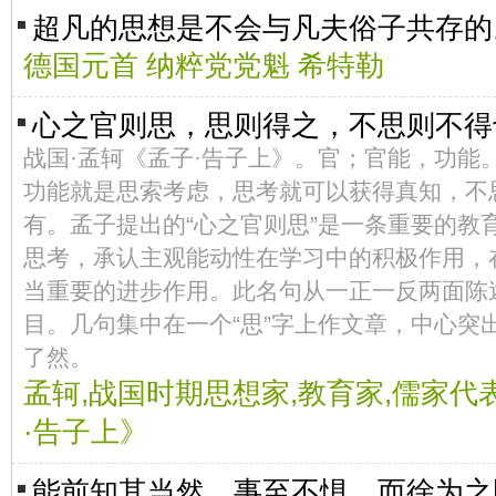
超凡的思想是不会与凡夫俗子共存
德国元首 纳粹党党魁 希特勒
心之官则思，思则得之，不思则不得
战国·孟轲《孟子·告子上》。官；官能，功能
功能就是思索考虑，思考就可以获得真知，不
有。孟子提出的“心之官则思”是一条重要的教
思考，承认主观能动性在学习中的积极作用，
当重要的进步作用。此名句从一正一反两面陈
目。几句集中在一个“思”字上作文章，中心突
了然。
孟轲,战国时期思想家,教育家,儒家代
·告子上》
能前知其当然，事至不惧，而徐为之