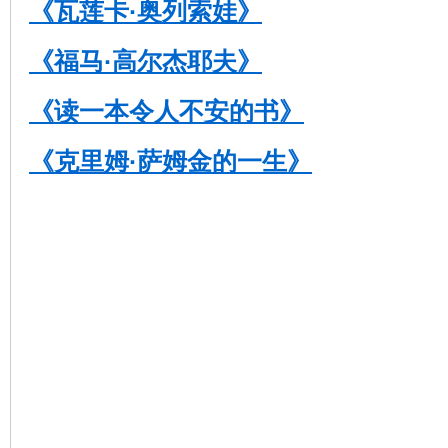
《瓦莲卡·奥列索娃》
《福马·高尔杰耶夫》
《读一本令人不安的书》
《克里姆·萨姆金的一生》