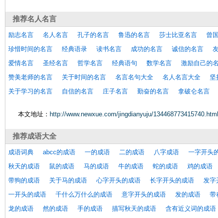
推荐
名人名言
励志名言
名人名言
孔子的名言
鲁迅的名言
莎士比亚名言
曾
珍惜时间的名言
经典语录
读书名言
成功的名言
诚信的名言
爱情名言
圣经名言
哲学名言
经典语句
数学名言
激励自己的
赞美老师的名言
关于时间的名言
名言名句大全
名人名言大全
坚
关于学习的名言
自信的名言
庄子名言
勤奋的名言
拿破仑名言
本文地址：
http://www.newxue.com/jingdianyuju/134468773415740.htm
推荐
成语大全
成语词典
abcc的成语
一的成语
二的成语
八字成语
一字开头
秋天的成语
鼠的成语
马的成语
牛的成语
蛇的成语
鸡的成语
带狗的成语
关于马的成语
心字开头的成语
长字开头的成语
发字
一开头的成语
千什么万什么的成语
意字开头的成语
发的成语
带
龙的成语
然的成语
手的成语
描写秋天的成语
含有近义词的成语