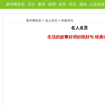
新学网首页
语文
数学
物理
化学
作文
感动
心灵鸡汤
新学网首页
>
名人名言
>
经典语句
名人名言
生活的故事好词好段好句 经典