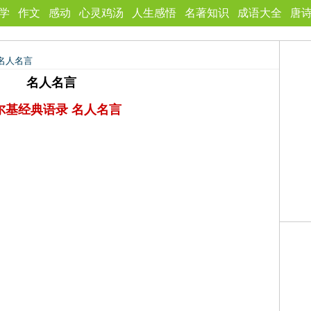
学
作文
感动
心灵鸡汤
人生感悟
名著知识
成语大全
唐
名人名言
名人名言
尔基经典语录 名人名言