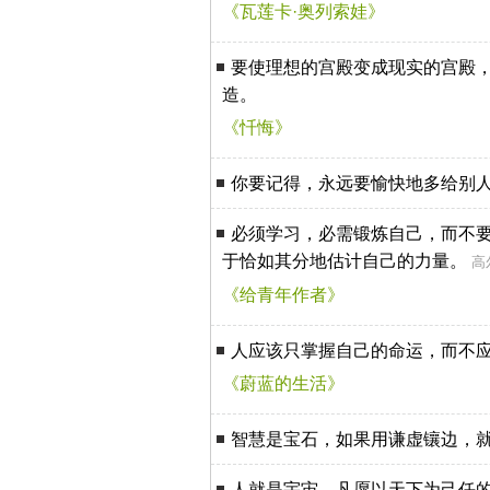
《瓦莲卡·奥列索娃》
要使理想的宫殿变成现实的宫殿
造。
《忏悔》
你要记得，永远要愉快地多给别
必须学习，必需锻炼自己，而不
于恰如其分地估计自己的力量。
高
《给青年作者》
人应该只掌握自己的命运，而不
《蔚蓝的生活》
智慧是宝石，如果用谦虚镶边，
人就是宇宙，凡愿以天下为己任