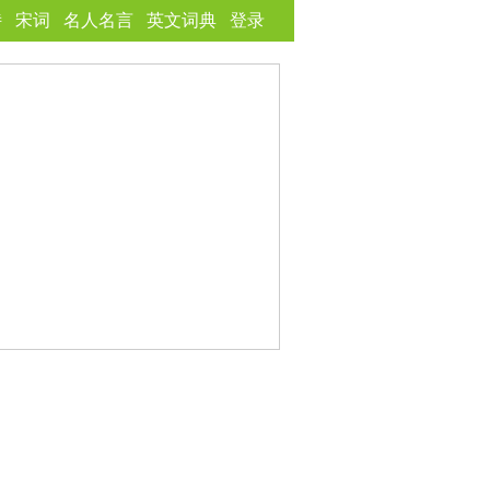
诗
宋词
名人名言
英文词典
登录