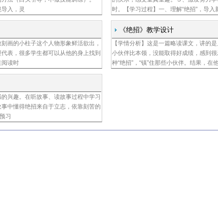
境导入，灵
时。【学习过程】一、理解“绝招”，导入
《绝招》教学设计
致刻画的小柱子这个人物形象鲜活欲出，
【学情分析】这是一篇略读课文，讲的是
张微
型代表，很多学生都可以从他的身上找到
小伙伴比本领，没能取得好成绩，感到很
在阅读时
种“绝招”，“镇”住那些小伙伴。结果，在
书的兴趣。在听故事、读故事过程中学习
杨勇
故事中懂得绝招来自于立志，依靠刻苦的
预习