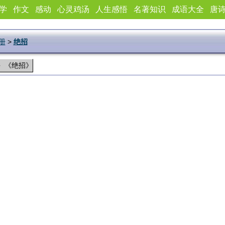
学
作文
感动
心灵鸡汤
人生感悟
名著知识
成语大全
唐
册
>
绝招
课 《绝招》