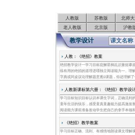
人教版
苏教版
北师大
老人教版
北京版
沪教
教学设计
人教：《绝招》教案
绝招教学设计一学习目标庇懈星榈乩识量挝摹
练有用的绝招的道理迸嘌独立阅读能力一、理
字典或同桌议论理解题意蓖ü课题，你还理解了
挝模把不认识的字画下来狈侄沃该读课文，纠
文毖≡褡
人教新课标第六册：《绝招》教学设
学习目标知识目标认识本课生字词，正确流利
童年生活的快乐，感受童真童趣能力提高激发
阅读能力课前准备发动学生把自己的拿手本领
你们都喜欢看动画片吗喜欢谁啊他有什么本领
们的绝招
《绝招》教学教案
学习目标正确、流利、有感情地朗读课文理解