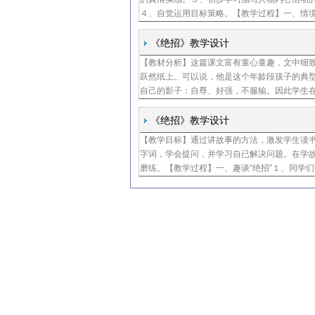
４、自觉运用目标策略。【教学过程】一、情
《绝招》教学设计
【教材分析】这篇课文富有童心童趣，文中细
跃然纸上。可以说，他是这个年龄段孩子的典
自己的影子：自尊、好强，不服输。因此学生
《绝招》教学设计
【教学目标】通过讲故事的方法，激发学生读
字词，学会提问，并学习自已解决问题。在学
磨练。【教学过程】一、趣谈“绝招”１、同学们