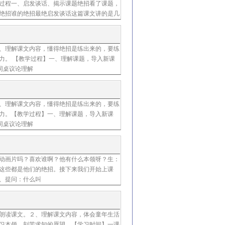
过程一、启发谈话、揭示课题绝招看了课题，
绝招谁的绝招最绝启发谈话这篇课文讲的是几
小伙伴比本领，没能取得好成绩，感到很羞愧
、理解课文内容，懂得绝招是练出来的，要练
朱宝羡
力。 【教学过程】一、理解课题，导入新课
同桌议论理解
、理解课文内容，懂得绝招是练出来的，要练
张琳筠
力。【教学过程】一、理解课题，导入新课
同桌议论理解
动画片吗？喜欢谁啊？他有什么本领呀？生：
朱丽燕
这些都是他们的绝招。接下来我们开始上课
、提问：什么叫
朗读课文。２、理解课文内容，体会童年生活
史江萍
习本领、刻苦求知的愿望。【学习时间】一课