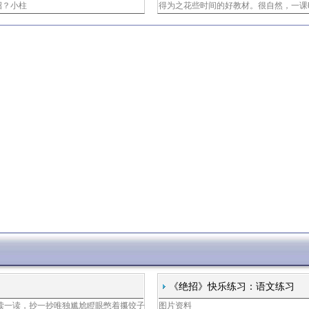
招？小柱
得为之花些时间的好教材。很自然，一课
《绝招》快乐练习：语文练习
读一读，抄一抄唯独尴尬瞪眼憋着攥饺子
图片资料