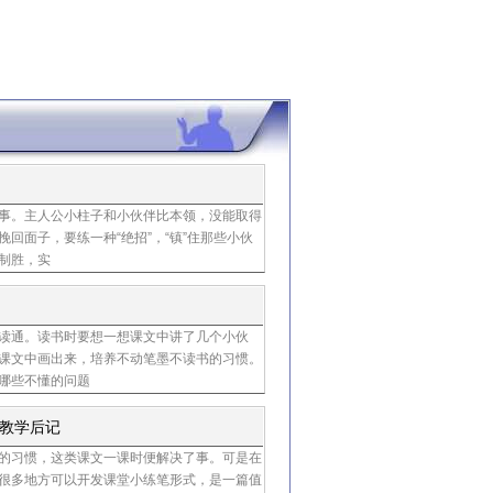
事。主人公小柱子和小伙伴比本领，没能取得
人民教育出版社课程
回面子，要练一种“绝招”，“镇”住那些小伙
制胜，实
教材研究所
读通。读书时要想一想课文中讲了几个小伙
人民教育出版社课程
课文中画出来，培养不动笔墨不读书的习惯。
哪些不懂的问题
教材研究所
》教学后记
的习惯，这类课文一课时便解决了事。可是在
王菊芳
很多地方可以开发课堂小练笔形式，是一篇值