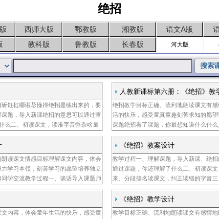
绝招
版
西师大版
鄂教版
湘教版
语文A版
版
教科版
鲁教版
长春版
河大版
人教新课标第六册：《绝招》教
崩斫饪挝哪谌荩懂得绝招是练出来的，要
绝招教学目标正确、流利地朗读课文有感
解课题，导入新课绝招的意思可以通过查
活的快乐，感受童真童趣刻苦求知的愿望
什么二、初读课文，读准字音弊杂啥量
课题绝招看了课题，你最想知道什么什么
正读错的字音三、根据阅读提示，再读课
话这篇课文讲的是几个小伙伴之间发生的
好成绩，
计
《绝招》教案设计
的朗读课文情感目标理解课文内容，体会
教学过程一、理解课题，导入新课、绝招
努力学习本领，刻苦学习的愿望培养独立
通过课题，你还理解了什么二、初读课文
和同学交流教学过程一、谈话导入课题师
来、分段指名读课文，纠正读错的字音三
呀生我喜欢，他有师同学们，这些都是他
方式，读课文、小组讨论课文主要讲了一
谁的绝招
《绝招》教学设计
课文内容，体会童年生活的快乐，感受童
教学目标正确、流利地朗读课文有感情地