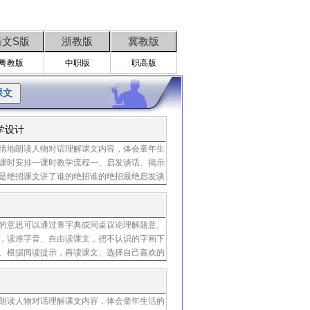
语文S版
浙教版
冀教版
粤教版
中职版
职高版
学设计
情地朗读人物对话理解课文内容，体会童年生
课时安排一课时教学流程一、启发谈话、揭示
是绝招课文讲了谁的绝招谁的绝招最绝启发谈
故事主人公小柱子和小伙伴比本领，没能取得
的意思可以通过查字典或同桌议论理解题意、
，读准字音、自由读课文，把不认识的字画下
、根据阅读提示，再读课文、选择自己喜欢的
件什么事几个孩子都比赛了哪些绝招你最佩服
朗读人物对话理解课文内容，体会童年生活的