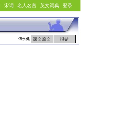
诗
宋词
名人名言
英文词典
登录
傅永健
课文原文
报错