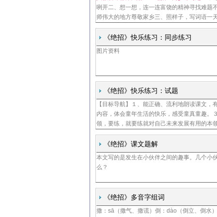
咧开二、想一想，连一连富饶的精神寻找难题
师伟大的地方尊敬家乡三、照样子，写词语一
将句子中写人物动作的词写出来他鼓着腮帮子
一只手拿着小竹板铲锅，另一只手拿着面皮五
《绝招》快乐练习：同步练习
图片资料
《绝招》快乐练习：试题
【目标导航】１、能正确、流利地朗读课文，
内容，体会童年生活的快乐，感受童真童趣。
领，要练，就要练就对自己未来发展有用的本
《绝招》课文题解
本文写的是发生在小伙伴之间的趣事。几个小
么？
《绝招》多音字组词
撒：sā（撒气、撒谎）倒：dào（倒立、倒水）