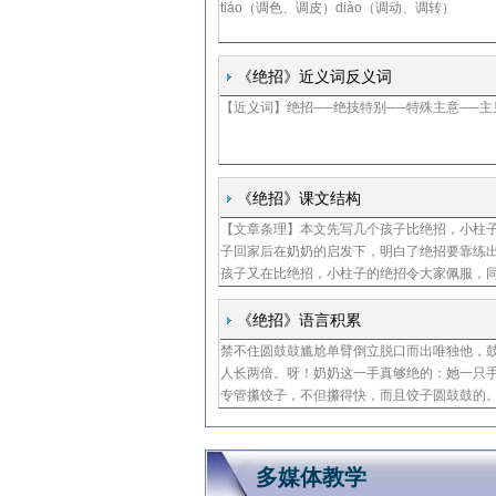
tiáo（调色、调皮）diào（调动、调转）
《绝招》近义词反义词
【近义词】绝招──绝技特别──特殊主意──
《绝招》课文结构
【文章条理】本文先写几个孩子比绝招，小柱
子回家后在奶奶的启发下，明白了绝招要靠练
孩子又在比绝招，小柱子的绝招令大家佩服，
《绝招》语言积累
禁不住圆鼓鼓尴尬单臂倒立脱口而出唯独他，
人长两倍。呀！奶奶这一手真够绝的：她一只
专管攥饺子，不但攥得快，而且饺子圆鼓鼓的
多媒体教学