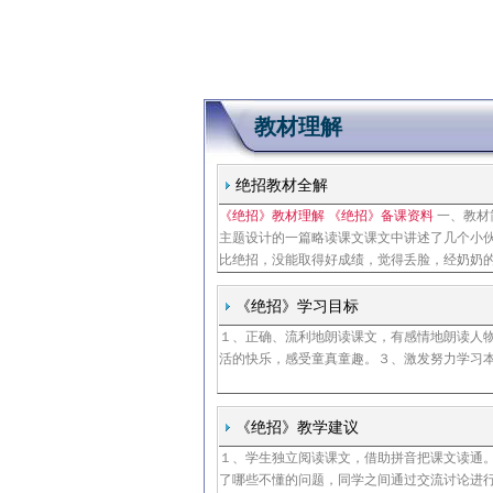
教材理解
绝招教材全解
《绝招》教材理解 《绝招》备课资料
一、教材
主题设计的一篇略读课文课文中讲述了几个小
比绝招，没能取得好成绩，觉得丢脸，经奶奶
苦功夫练出了一手绝招口算乘数小伙伴对小柱
富有童心童趣，小柱子的形象是这个年龄段孩
《绝招》学习目标
１、正确、流利地朗读课文，有感情地朗读人
活的快乐，感受童真童趣。３、激发努力学习
《绝招》教学建议
１、学生独立阅读课文，借助拼音把课文读通
了哪些不懂的问题，同学之间通过交流讨论进