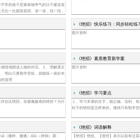
不平常的孩子思索食物争气的日子建设老
天天比一比圆鼓鼓四、读一读，找一找，
，瞪着眼珠子，憋的时间比别人长两倍她
、快
《绝招》快乐练习：同步轻松练
图片资料
人民教育出版社课程
教材研究所
《绝招》素质教育新学案
有感情地朗读人物的对话。２、理解课文
图片资料
北京大学附属小学
３、明白只要勤学苦练，就能练一身好本
领的道理
《绝招》学习要点
伙伴在比绝招，你最佩服谁的绝招？为什
１、学习本课的生字，能正确、流利、有
柱子的绝招是怎样来的。懂得只有勤学苦
《绝招》词语解释
sǎ（撒种、撒播）dǎo（摔倒）调：
【绝招】绝技。【曾经】表示以前有过某