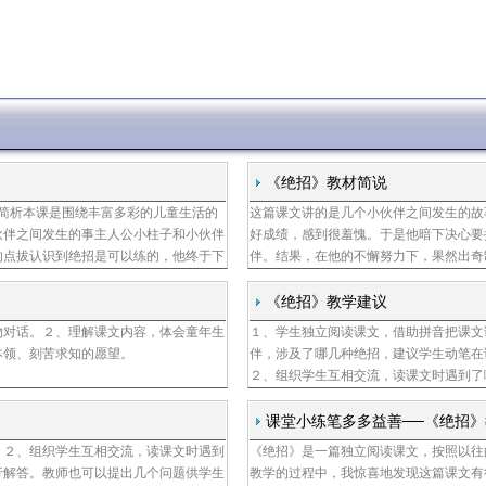
《绝招》教材简说
简析本课是围绕丰富多彩的儿童生活的
这篇课文讲的是几个小伙伴之间发生的故
冯瑞芳
伙伴之间发生的事主人公小柱子和小伙伴
好成绩，感到很羞愧。于是他暗下决心要挽
的点拔认识到绝招是可以练的，他终于下
伴。结果，在他的不懈努力下，果然出奇
子十分佩服，约定暑假再比绝招这篇课文
子
《绝招》教学建议
物对话。２、理解课文内容，体会童年生
１、学生独立阅读课文，借助拼音把课文
人民教育出版社课程
本领、刻苦求知的愿望。
伴，涉及了哪几种绝招，建议学生动笔在
教材研究所
２、组织学生互相交流，读课文时遇到了
课堂小练笔多多益善──《绝招
。２、组织学生互相交流，读课文时遇到
《绝招》是一篇独立阅读课文，按照以往
行解答。教师也可以提出几个问题供学生
教学的过程中，我惊喜地发现这篇课文有