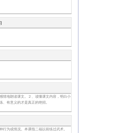
人民教育出版社课程
教材研究所
习
人民教育出版社课程
教材研究所
人民教育出版社课程
教材研究所
感情地朗读课文。２、读懂课文内容，明白小
练、有意义的才是真正的绝招。
种行为或情况。本课指二福以前练过武术。