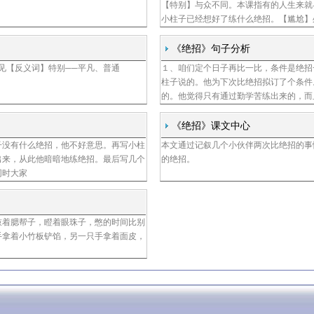
【特别】与众不同。本课指有的人生来就
小柱子已经想好了练什么绝招。【尴尬】
《绝招》句子分析
主见【反义词】特别──平凡、普通
１、咱们定个日子再比一比，条件是绝招
柱子说的。他为下次比绝招拟订了个条件
的。他觉得只有通过勤学苦练出来的，而
《绝招》课文中心
子没有什么绝招，他不好意思。再写小柱
本文通过记叙几个小伙伴两次比绝招的事
出来，从此他暗暗地练绝招。最后写几个
的绝招。
同时大家
鼓着腮帮子，瞪着眼珠子，憋的时间比别
手拿着小竹板铲馅，另一只手拿着面皮，
。