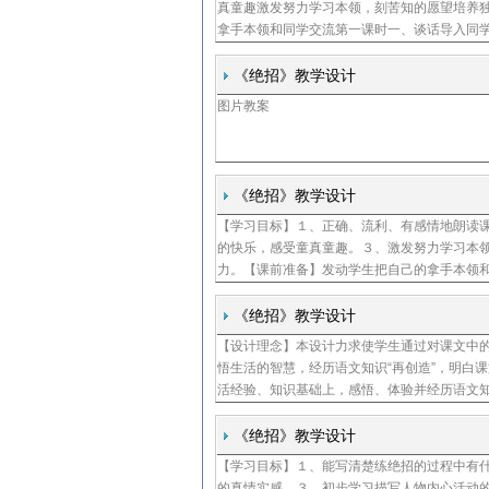
真童趣激发努力学习本领，刻苦知的愿望培养
拿手本领和同学交流第一课时一、谈话导入同
琴、吹笛子、舞蹈、唱歌、做菜、洗衣、武术
一下抽生
《绝招》教学设计
图片教案
《绝招》教学设计
【学习目标】１、正确、流利、有感情地朗读
的快乐，感受童真童趣。３、激发努力学习本
力。【课前准备】发动学生把自己的拿手本领
《绝招》教学设计
【设计理念】本设计力求使学生通过对课文中
悟生活的智慧，经历语文知识“再创造”，明白
活经验、知识基础上，感悟、体验并经历语文知
《绝招》教学设计
【学习目标】１、能写清楚练绝招的过程中有
的真情实感。３、初步学习描写人物内心活动