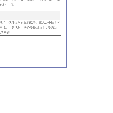
新课１、你
几个小伙伴之间发生的故事。主人公小柱子和
程燕语
羞愧。于是他暗下决心要挽回面子，要练出一
他的不懈