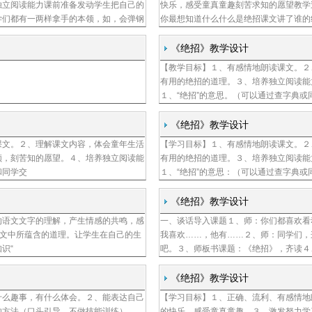
独立阅读能力课前准备发动学生把自己的
快乐，感受童真童趣刻苦求知的愿望教学
学们都有一两样拿手的本领，如，会弹钢
你最想知道什么什么是绝招课文讲了谁的
、甚至其他独特的本领谁能够来现场表演
个小伙伴之间发生的故事主人公小柱子和
于是他暗
《绝招》教学设计
【教学目标】１、有感情地朗读课文。２
人民教育出版社课程
有用的绝招的道理。３、培养独立阅读能
教材研究所
１、“绝招”的意思。（可以通过查字典或
《绝招》教学设计
课文。２、理解课文内容，体会童年生活
【学习目标】１、有感情地朗读课文。２
白正全
领，刻苦知的愿望。４、培养独立阅读能
有用的绝招的道理。３、培养独立阅读能
和同学交
１、“绝招”的意思：（可以通过查字典或
《绝招》教学设计
的语文文字的理解，产生情感的共鸣，感
一、谈话导入课题１、师：你们都喜欢看
武宏钧
课文中所蕴含的道理。让学生在自己的生
我喜欢……，他有……２、师：同学们，
识“
吧。３、师板书课题：《绝招》，齐读４
《绝招》教学设计
什么趣事，有什么体会。２、能表达自己
【学习目标】１、正确、流利、有感情地
张惠平
的方法（口头引导，不做技能训练）。
的快乐，感受童真童趣。３、激发努力学