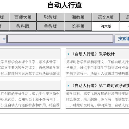
自动人行道
版
西师大版
鄂教版
湘教版
语文A版
版
教科版
鲁教版
长春版
河大版
《自动人行道》教学设计
教学目标学会本课个生字，读准多音字
第课时教学目标初读课文，了解自动人行
陆飞越
解课文主要内容学习课文、自然段教学重
学重点、难点学习本课生字新词课外准备
于的正确理解和运用教学过程谈话揭题你
料教学过程一、谈话引入你乘过电梯吗谁
，我们要来认识一种新型的电梯出示课
识一种新型的电梯二、初读课文，了解主
通句子，
《自动人行道》第二课时教学教
人们创造的美好生活，极力学生要不断创
教学目标、感受飞速发展的经济与科技给
并积累词语、会用相当于差不多写句子，
结合课文，展开想象，练习写一段话教学
，知道自动人行道的特点和作用、结合课
二、继续研究特点，学习第段、自动人行
点、教学重点掌握本课生字新词，能根据
句子研读重点句，理解课文自动人行道分
义、自动人