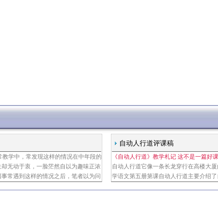
自动人行道评课稿
常教学中，常发现这样的情况在中年段的
《自动人行道》教学札记 这不是一篇好
陈杰
生却无动于衷，一脸茫然自以为趣味正浓
自动人行道它像一条长龙穿行在高楼大厦
回事常遇到这样的情况之后，笔者以为问
学语文第五册第课自动人行道主要介绍了
上想着学生的接受能力，认识水平，是教
同学们都觉得非常新奇自动人行道分快速
了我深
共汽车的速度慢速道走千米，与步行差不