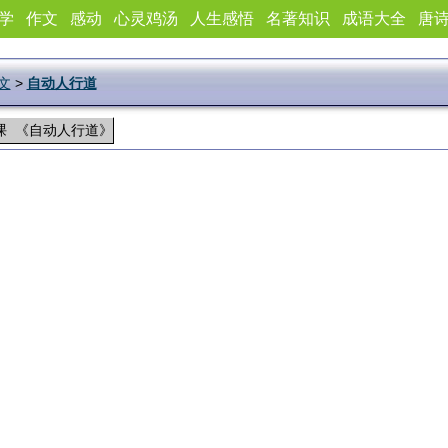
学
作文
感动
心灵鸡汤
人生感悟
名著知识
成语大全
唐
文
>
自动人行道
课 《自动人行道》