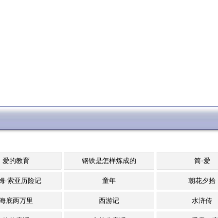
爱的教育
钢铁是怎样炼成的
简·爱
姆·索亚历险记
童年
朝花夕拾
海底两万里
西游记
水浒传