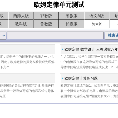
欧姆定律单元测试
版
西师大版
鄂教版
湘教版
语文A版
版
教科版
鲁教版
长春版
河大版
欧姆定律 教学设计 人教课标八
则”，是电学中的最重要的规律之一，也
引入新课1．找学生回答第一节实验得到
。因此，欧姆定律的探究实验就成为理解
中的电流跟加在这段导体两端的电压成正
以下几个
导体中的电流跟导体的电阻成反比．2．
欧姆定律计算练习题
压和电阻的关系.理解偶迷定律,并能进行
欧姆定律计算练习题1、如右图所示，电
流表测量一段导体两端的电压和经过导体
联一个阻值为60欧的电阻，电流表的示数为
电压.
在图中如何连接电阻?阻值为多大?2、如