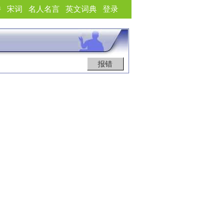
诗
宋词
名人名言
英文词典
登录
报错