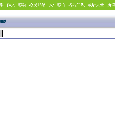
学
作文
感动
心灵鸡汤
人生感悟
名著知识
成语大全
唐
测试
》