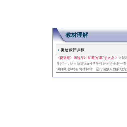
教材理解
捉迷藏评课稿
《捉迷藏》问题探讨 矿藏的“藏”怎么读？
当我
多音字，这里应该读à可学生打开词语手册一看
词典藏读à时有两种解释一是指储放东西的地方
经藏读á时也有两种解释一是指隐避埋藏二是指
词性是名词而读á的时候，它的词性是动词矿