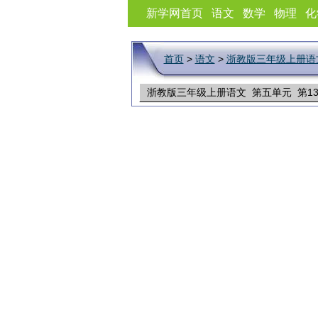
新学网首页
语文
数学
物理
化
首页
>
语文
>
浙教版三年级上册语
浙教版三年级上册语文 第五单元 第1