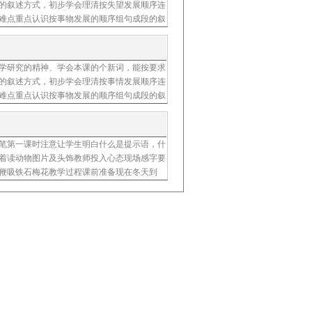
的叙述方式，初步学会理清按失望发展顺序连
难点重点认识按事物发展的顺序组句成段的叙
研究石头的意义教学时间两课时第一课时一、
学研究的精神、学会本课的个新词，能按要求
的叙述方式，初步学会理清按事情发展顺序连
难点重点认识按事物发展的顺序组句成段的叙
研究石头的意义一、教学目标、了解课文主要
笔第一课时注意让学生明白什么是提示语，什
着读动物图片及头饰教师投入心态现场感字要
鞭吸铁石梅花教学过程课前准备现在冬天到
雪开放、展示自己最美的一面的植物就是梅花