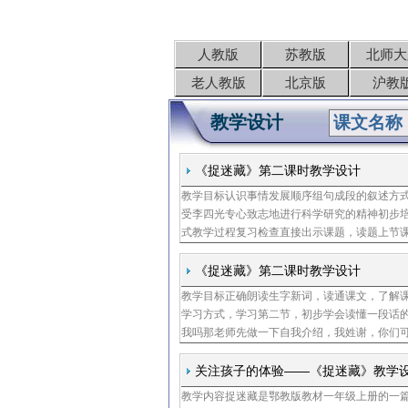
人教版
苏教版
北师大
老人教版
北京版
沪教
教学设计
《捉迷藏》第二课时教学设计
教学目标认识事情发展顺序组句成段的叙述方
受李四光专心致志地进行科学研究的精神初步
式教学过程复习检查直接出示课题，读题上节
了什么反馈教师根据学生的回答，板书李四光
的颜色、
《捉迷藏》第二课时教学设计
教学目标正确朗读生字新词，读通课文，了解
学习方式，学习第二节，初步学会读懂一段话
我吗那老师先做一下自我介绍，我姓谢，你们
响亮地叫叫我轻轻地叫叫我呵呵，听你们这么
好好表现
关注孩子的体验——《捉迷藏》教学
教学内容捉迷藏是鄂教版教材一年级上册的一