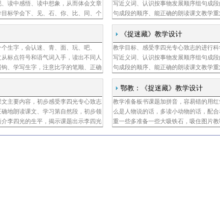
现、读中感悟、读中想象，从而体会文章
写近义词、认识按事物发展顺序组句成段
学目标学会下、见、石、你、比、同、个
句成段的顺序、能正确的朗读课文教学重
、面、玩、吧、草、谁七个生字正确、流
述方式，能理清它的顺序难点理解李四光
教学目标
《捉迷藏》教学设计
个个生字，会认迷、青、面、玩、吧、
教学目标、感受李四光专心致志的进行科
周静玉
文从标点符号和语气词入手，读出不同人
写近义词、认识按事物发展顺序组句成段
横钩、学写生字，注意比字的笔顺、正确
句成段的顺序、能正确的朗读课文教学重
为什么三种小动物先提出玩不同的游戏，
述方式，能理清它的顺序难点理解李四光
内容，初
鄂教：《捉迷藏》教学设计
课文主要内容，初步感受李四光专心致志
教学准备板书课题加拼音，容易错的用红
正确地朗读课文、学习第自然段，初步领
么是人物说的话，多读小动物的话，配合
简介李四光的生平，揭示课题出示李四光
重一些多准备一些大吸铁石，吸住图片教
你是怎么知道的揭题学习生字藏藏的笔画
了，在冬天里最不怕寒冷最不怕困难迎风
在这节课请