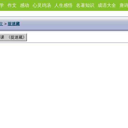
学
作文
感动
心灵鸡汤
人生感悟
名著知识
成语大全
唐
文
>
捉迷藏
3课 《捉迷藏》