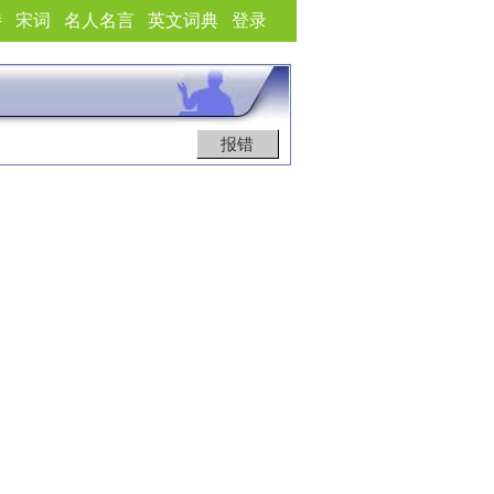
诗
宋词
名人名言
英文词典
登录
报错