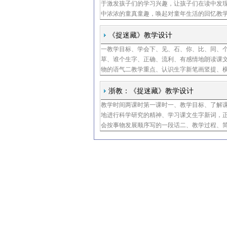
于激发孩子们的学习兴趣，让孩子们在读中发
中浓浓的童真童趣，唤起对童年生活的回忆教
七个生字及横钩、竖提两个笔画，会认迷、青
利地朗读
《捉迷藏》教学设计
一教学目标、学会下、见、石、你、比、同、
草、谁个生字、正确、流利、有感情地朗读课
物的语气二教学重点、认识生字新笔画竖提、
流利地朗读课文、读好人物的对话三教学难点
后来都同意
浙教：《捉迷藏》教学设计
教学时间两课时第一课时一、教学目标、了解
地进行科学研究的精神、学习课文生字新词，
会按事物发展顺序写的一段话二、教学过程、
的图片，问你认识他吗你能向同学们介绍他吗
比较多，