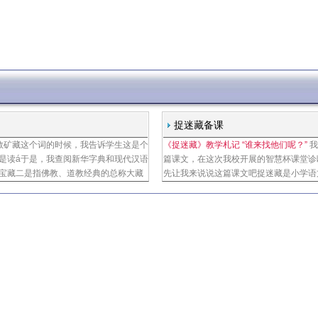
捉迷藏备课
教矿藏这个词的时候，我告诉学生这是个
《捉迷藏》教学札记 “谁来找他们呢？”
我
是读á于是，我查阅新华字典和现代汉语
篇课文，在这次我校开展的智慧杯课堂诊
宝藏二是指佛教、道教经典的总称大藏
先让我来说说这篇课文吧捉迷藏是小学语
收存藏书处很明显，当读à的时候，它的
想在一起玩游戏，经过一番商议，决定玩
们呢的问题中戛然而止文章比较生动，故