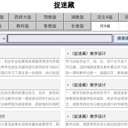
捉迷藏
版
西师大版
鄂教版
湘教版
语文A版
版
教科版
鲁教版
长春版
河大版
《捉迷藏》教学设计
式，初步学会按事情发展顺序理清句序感
学习目标学会下、你、比、同个生字及个
培养学生抓住关键词进行探究性学习的方
字正确、流利地朗读课文教学重点学习生
课我们学习了课文第一自然段，你们知道
间一课时教学过程一、揭题识字，整体感
研究石头著名的地质学家追问从看看石头
由，看到这个题目，你想知道什么把生字
下自己喜欢
《捉迷藏》教学设计
课文的主要内容通过自主、合作、探究的
一、教学目标学会本科生字个，能读准多
谢媛媛
的方法教学过程一课前谈话同学们好认识
按事情发展顺序组词成段，初步学会理清
可以称呼我为谢老师来，甜甜地叫叫我吧
文，感受李四光专心致志的进行科学研究
叫我，我特别开心，希望这一节课你们都
顺序连句成段的叙述方式，能理解它的顺
录音，几
设计
《捉迷藏》教学设计
篇小童话故事生动而有趣的故事情节，易
教学目标、感受李四光专心致志的进行科