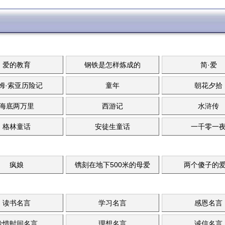
爱的教育
钢铁是怎样炼成的
简·爱
姆·索亚历险记
童年
朝花夕拾
海底两万里
西游记
水浒传
格林童话
安徒生童话
一千零一
疯娘
镌刻在地下500米的母爱
两个傻子的
读书名言
学习名言
感恩名言
珍惜时间名言
理想名言
诚信名言