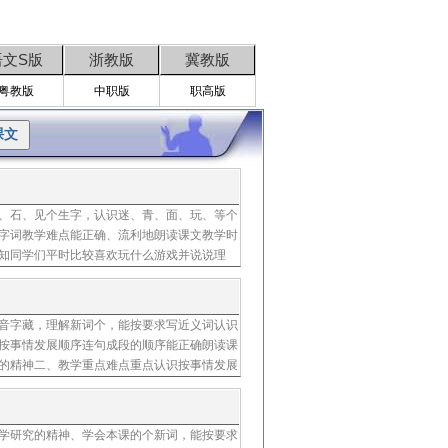
语文S版
浙教版
冀教版
粤教版
中职版
职高版
、石、见个生字，认识迷、青、面、玩、等个
字词教学难点能正确、流利地朗读课文教学时
知同学们平时比较喜欢玩什么游戏并说说理
制作成小鸭、小兔和青蛙的卡片，请同学们摘
音字藏，理解新词个，能按要求写近义词认识
按事情发展顺序连句成段的顺序能正确朗读课
的精神二、教学重点难点重点认识按事情发展
序难点理清事情发展的顺序三、教学准备课文
学研究的精神、学会本课的个新词，能按要求