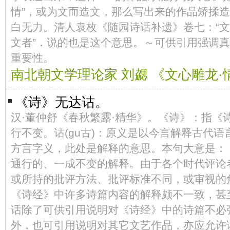
情”，或为文而造文，那么写出来的作品矫揉
白无力。清人袁枚《随园诗话补遗》卷七：“
文者”．说的也是这个意思。～可供引用强调
重要性。
南北朝文学理论家 刘勰 《文心雕龙·
《诗》无达诂。
汉·董仲舒《春秋繁露·精华》。《诗》：指《
行不变。诂(gu古)：原义是以今言解释古代
方言字义，此处是解释的意思。本句大意是：
通行的、一成不变的解释。由于各个时代评论
或所持的批评方法、批评标准不同，或审视的
《诗经》中许多诗篇内容的解释颇不一致，甚
话除了可供引用说明对《诗经》中的诗篇不必
外，也可引用说明对其它文艺作品，亦应允许