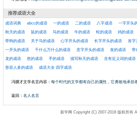
推荐
成语大全
成语词典
abcc的成语
一的成语
二的成语
八字成语
一字开头
秋天的成语
鼠的成语
马的成语
牛的成语
蛇的成语
鸡的成语
带狗的成语
关于马的成语
心字开头的成语
长字开头的成语
发字
一开头的成语
千什么万什么的成语
意字开头的成语
发的成语
带
龙的成语
然的成语
手的成语
描写秋天的成语
含有近义词的成语
形容人多的成语
成语大全 四字成语
冯骥才文学名言内容：
每个时代的文学都有自己的属性，它勇敢地承担
判过现实主义文学运动。
返回：
名人名言
新学网 Copyright (C) 2007-2018 版权所有 All