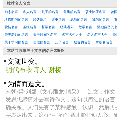
推荐
名人名言
励志名言
名人名言
孔子的名言
鲁迅的名言
莎士比亚名言
曾
珍惜时间的名言
经典语录
读书名言
成功的名言
诚信的名言
爱情名言
圣经名言
哲学名言
经典语句
数学名言
激励自己的
赞美老师的名言
关于时间的名言
名言名句大全
名人名言大全
坚
关于学习的名言
自信的名言
庄子名言
勤奋的名言
拿破仑名言
本站共收录
关于文学的名言
225条
文随世变。
明代布衣诗人 谢榛
为情而造文。
南朝·粱·刘勰《文心雕龙·情采》。造文：作
发思想感情才去写诗作文，这句以简洁的语言，说
确关系。人们先有了某种感触、认识，然后再
字表达出来，这样“～”的作品才能打动人心。