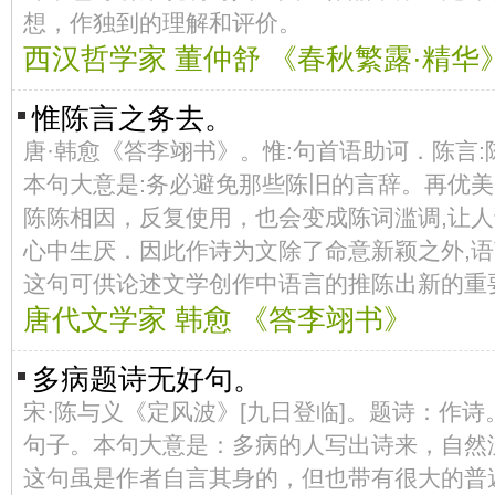
想，作独到的理解和评价。
西汉哲学家 董仲舒 《春秋繁露·精华
惟陈言之务去。
唐·韩愈《答李翊书》。惟:句首语助诃．陈言:
本句大意是:务必避免那些陈旧的言辞。再优美
陈陈相因，反复使用，也会变成陈词滥调,让
心中生厌．因此作诗为文除了命意新颖之外,
这句可供论述文学创作中语言的推陈出新的重
唐代文学家 韩愈 《答李翊书》
多病题诗无好句。
宋·陈与义《定风波》[九日登临]。题诗：作
句子。本句大意是：多病的人写出诗来，自然
这句虽是作者自言其身的，但也带有很大的普