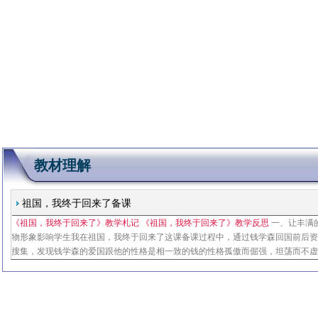
教材理解
祖国，我终于回来了备课
《祖国，我终于回来了》教学札记 《祖国，我终于回来了》教学反思
一、让丰满
物形象影响学生我在祖国，我终于回来了这课备课过程中，通过钱学森回国前后
搜集，发现钱学森的爱国跟他的性格是相一致的钱的性格孤傲而倔强，坦荡而不
国政府种种不人道的做法只有一个目的就是，留住钱学森让他为美国服务注意了
点，再适时的补充一些课外材料，或者是课前预习中指导学生阅读，这样孩子才