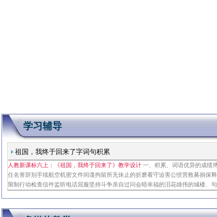
学习辅导
祖国，我终于回来了字词句积累
人教新课标六上：《祖国，我终于回来了》教学设计
一、积累、词语优异的成绩
任名誉辞别手续航空机密文件间谍拘留所无休止的折磨看守迫害公愤营救募捐保
限制行动检查信件监听电话屈服坚持斗争亲自过问会晤幸福的泪花雄伟的城楼、
便可以不可以、词语比较过问询问营救搭救二、理解句子但是，当一听到全部力
说明什么放弃一切，指的是什么从这段话中，感受到什么三、