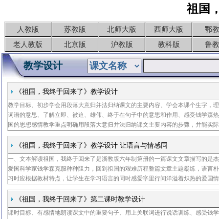
祖国
人教版
苏教版
北师大版
西师大版
鄂
老人教版
北京版
沪教版
教科版
鲁
教学设计
《祖国，我终于回来了》教学设计
教学目标、初步学会用段落大意归并法归纳课文的主要内容、学会本课个生字，
词语的意思、了解立即、被迫、雄伟、终于在句子中的意思和作用、感受钱学森
国的思想感情教学重点明确用段落大意归并法归纳课文主要内容的步骤，并能实
教学难点概括段意要明确，归纳课文主要内容是语言表述要通顺连贯课时安排课
设计读了
《祖国，我终于回来了》教学设计 让语言与情感同
一、文本解读祖国，我终于回来了是浙教版六年制第册的一篇课文文章描写的是
何
爱国科学家钱学森克服种种阻力，回到祖国的艰难历程整篇文章主题凝练，语言
习时应根据教材特点，让学生在学习语言的同时感爱字里行间洋溢着炽热的爱国
体而言，应引导学生感悟以下几点、想回国钱学森迫切想回到祖国，做出回国的
不犹豫、
《祖国，我终于回来了》第二课时教学设计
课时目标、有感情地朗读课文中的重要句子、用上关联词进行说话训练、感受钱
俞