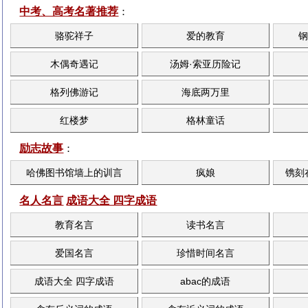
中考、高考名著推荐
：
骆驼祥子
爱的教育
钢
木偶奇遇记
汤姆·索亚历险记
格列佛游记
海底两万里
红楼梦
格林童话
励志故事
：
哈佛图书馆墙上的训言
疯娘
镌刻
名人名言
成语大全 四字成语
教育名言
读书名言
爱国名言
珍惜时间名言
成语大全 四字成语
abac的成语