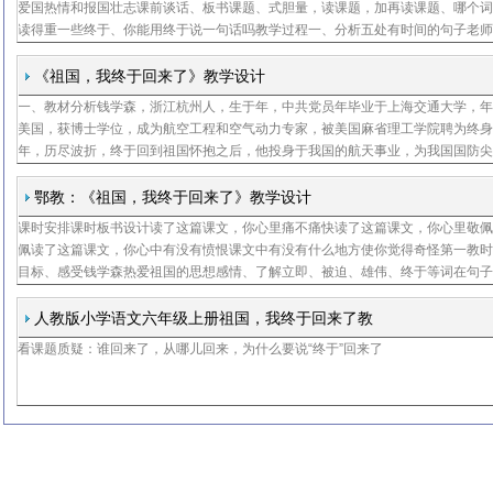
爱国热情和报国壮志课前谈话、板书课题、式胆量，读课题，加再读课题、哪个
读得重一些终于、你能用终于说一句话吗教学过程一、分析五处有时间的句子老
文中摘录了五个句子，这五个句子其实就是钱学森回国的过程从这五句话中你读
么年月日
《祖国，我终于回来了》教学设计
一、教材分析钱学森，浙江杭州人，生于年，中共党员年毕业于上海交通大学，
美国，获博士学位，成为航空工程和空气动力专家，被美国麻省理工学院聘为终
年，历尽波折，终于回到祖国怀抱之后，他投身于我国的航天事业，为我国国防
学技术的发展作出了重大的贡献，被誉为中国导弹之父课文记叙了我国杰出的科
学森从美
鄂教：《祖国，我终于回来了》教学设计
课时安排课时板书设计读了这篇课文，你心里痛不痛快读了这篇课文，你心里敬
佩读了这篇课文，你心中有没有愤恨课文中有没有什么地方使你觉得奇怪第一教
目标、感受钱学森热爱祖国的思想感情、了解立即、被迫、雄伟、终于等词在句
意思和作用教学过程一、揭题、祖国，我终于回来了二、初读、请同学们好好地
文，把课文
人教版小学语文六年级上册祖国，我终于回来了教
看课题质疑：谁回来了，从哪儿回来，为什么要说“终于”回来了
学