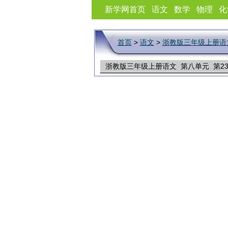
新学网首页
语文
数学
物理
化
首页
>
语文
>
浙教版三年级上册语
浙教版三年级上册语文 第八单元 第2