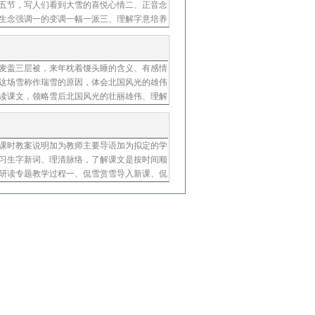
五节，写人们看到大雪的喜悦心情二、正音念
生念强调一的变调一幅一派三、理解字意培养
生字表里打组同学上讲台接受老师辅导、组找
麦盖三层被，来年枕着馒头睡的含义、有感情
陈淑
这场雪称作瑞雪的原因，体会北国风光的雄伟
读课文，领略雪后北国风光的壮丽雄伟、理解
含义教学准备师教学课件生复习雪被子教学过
课时教案说明加为教师主要导语加为拟定的学
习生字新词、理清脉络，了解课文是按时间顺
研读专题教学过程一、侃雪赏雪导入新课、侃
哪些课文中描写过雪请你背上一两句百闻不如