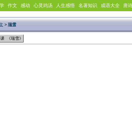
学
作文
感动
心灵鸡汤
人生感悟
名著知识
成语大全
唐
文
>
瑞雪
3课 《瑞雪》