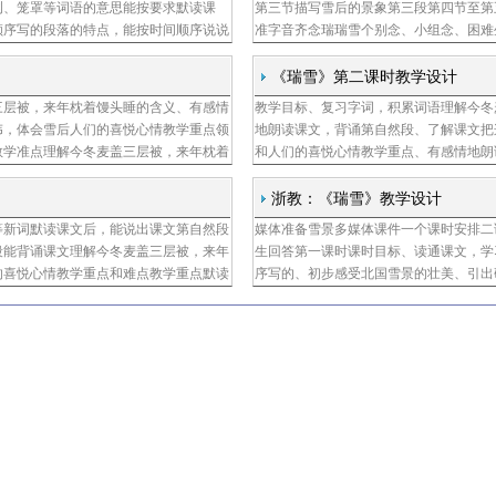
冽、笼罩等词语的意思能按要求默读课
第三节描写雪后的景象第三段第四节至第
顺序写的段落的特点，能按时间顺序说说
准字音齐念瑞瑞雪个别念、小组念、困难
文阅读按时间顺序写的段落难点理解今冬
学生使用工具书的能力要求看懂一个，在
小伙伴讨
《瑞雪》第二课时教学设计
三层被，来年枕着馒头睡的含义、有感情
教学目标、复习字词，积累词语理解今冬
李园兴
伟，体会雪后人们的喜悦心情教学重点领
地朗读课文，背诵第自然段、了解课文把
教学准点理解今冬麦盖三层被，来年枕着
和人们的喜悦心情教学重点、有感情地朗
教学过程一、复习回顾、听写词语根据意
农谚今冬麦盖三层被，来年枕着馒头睡的
程一、回
浙教：《瑞雪》教学设计
等新词默读课文后，能说出课文第自然段
媒体准备雪景多媒体课件一个课时安排二
段能背诵课文理解今冬麦盖三层被，来年
生回答第一课时课时目标、读通课文，学
的喜悦心情教学重点和难点教学重点默读
序写的、初步感受北国雪景的壮美、引出
点领略雪后北国风光的雄伟壮丽和农谚今
雪板书雪一起读雪雪喜欢雪吗我们学过的
一见，让