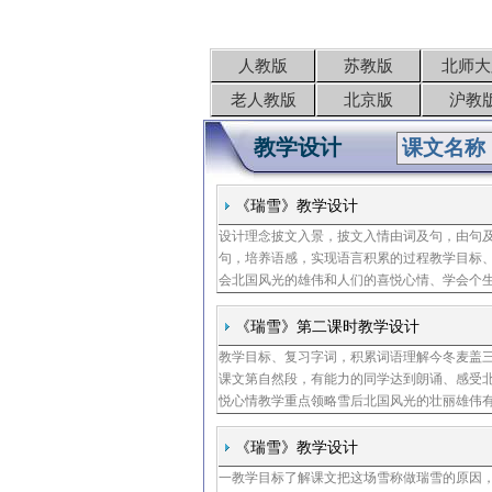
人教版
苏教版
北师大
老人教版
北京版
沪教
教学设计
《瑞雪》教学设计
设计理念披文入景，披文入情由词及句，由句
句，培养语感，实现语言积累的过程教学目标
会北国风光的雄伟和人们的喜悦心情、学会个
等词语的意思、知道按时间顺序写的段落的特
文，背诵
《瑞雪》第二课时教学设计
教学目标、复习字词，积累词语理解今冬麦盖
课文第自然段，有能力的同学达到朗诵、感受
悦心情教学重点领略雪后北国风光的壮丽雄伟
三层被，来年枕着馒头睡的含义教学准备教学
学们，上
《瑞雪》教学设计
一教学目标了解课文把这场雪称做瑞雪的原因