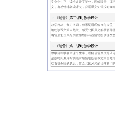
学会个生字，读准多音字笼分，理解瑞雪、凛
文，有感情地朗读课文，背诵课文知道按时间
下雪的过程二教学重点难点重点按要求默读课
麦盖三层被
《瑞雪》第二课时教学设计
教学目标、复习字词，积累词语理解今冬麦盖
地朗读课文第自然段、感受北国风光的壮丽雄
略雪后北国风光的壮丽雄伟有感情地朗读课文
馒头睡的含义教学准备挂图、投影、小黑板等
思写词语
《瑞雪》第一课时教学设计
教学目标学会本课个生字，理解瑞雪凛冽笼罩
是按时间顺序写的能有感情地朗读课文第自然
枕着馒头睡的意思，体会北国风光的雄伟和们
第自然段弄清叙述顺序练习有感情朗读教学难
冬麦盖三