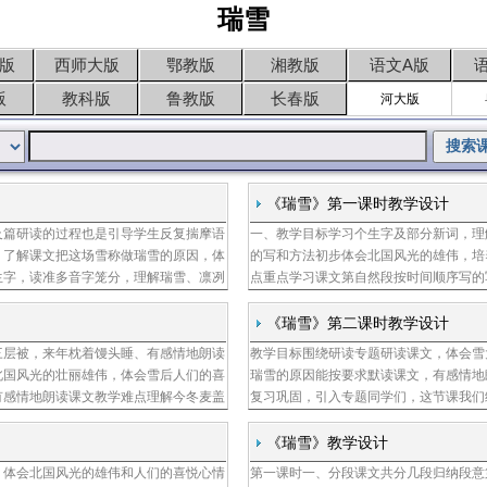
瑞雪
版
西师大版
鄂教版
湘教版
语文A版
版
教科版
鲁教版
长春版
河大版
《瑞雪》第一课时教学设计
及篇研读的过程也是引导学生反复揣摩语
一、教学目标学习个生字及部分新词，理
陈水祥
、了解课文把这场雪称做瑞雪的原因，体
的写和方法初步体会北国风光的雄伟，培
生字，读准多音字笼分，理解瑞雪、凛冽
点重点学习课文第自然段按时间顺序写的
点、能按要求默读课文，有感情地朗读课
板、幻灯片、找表示时间的词四、教学过
课前预习
《瑞雪》第二课时教学设计
三层被，来年枕着馒头睡、有感情地朗读
教学目标围绕研读专题研读课文，体会雪
毛丽燕
北国风光的壮丽雄伟，体会雪后人们的喜
瑞雪的原因能按要求默读课文，有感情地
有感情地朗读课文教学难点理解今冬麦盖
复习巩固，引入专题同学们，这节课我们
课件教学过程一、复习回顾、听写词语同
了这一课的生字新词，现在就让大家来汇
分外耀眼
《瑞雪》教学设计
，体会北国风光的雄伟和人们的喜悦心情
第一课时一、分段课文共分几段归纳段意