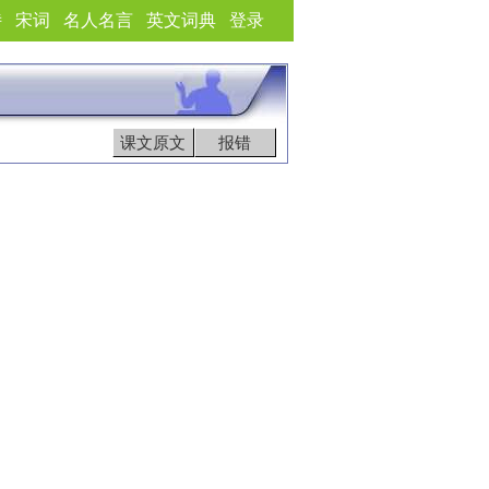
诗
宋词
名人名言
英文词典
登录
课文原文
报错