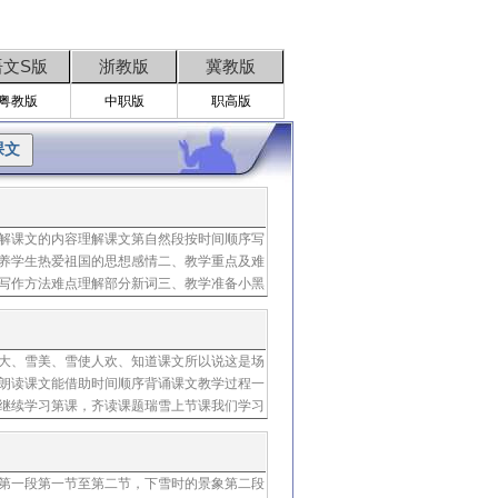
语文S版
浙教版
冀教版
粤教版
中职版
职高版
解课文的内容理解课文第自然段按时间顺序写
王鲜花
养学生热爱祖国的思想感情二、教学重点及难
写作方法难点理解部分新词三、教学准备小黑
程一揭题出示课题齐读，注意瑞的翘舌音通过
大、雪美、雪使人欢、知道课文所以说这是场
沈晓敏
朗读课文能借助时间顺序背诵课文教学过程一
继续学习第课，齐读课题瑞雪上节课我们学习
报一下，出示生字词瑞雪凛冽昏暗霎时间笼罩
第一段第一节至第二节，下雪时的景象第二段