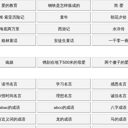
爱的教育
钢铁是怎样炼成的
简·爱
姆·索亚历险记
童年
朝花夕拾
海底两万里
西游记
水浒传
格林童话
安徒生童话
一千零一
疯娘
镌刻在地下500米的母爱
两个傻子的
读书名言
学习名言
感恩名言
珍惜时间名言
理想名言
诚信名言
abac的成语
abcc的成语
八字成语
有近义词的成语
龙的成语
马的成语