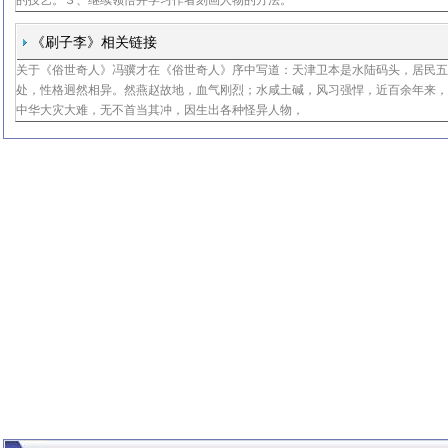
的技艺。３、继续领悟并学习作者刻画人物的方法。
教材研
《刷子李》相关链接
关于《俗世奇人》冯骥才在《俗世奇人》序中写道：天津卫本是水陆码头，居民
人民教育出版社
处，性格迥然相异。然燕赵故地，血气刚烈；水咸土碱，风习强悍，近百余年来
中华大灾大难，无不首当其冲，因生出各种怪异人物，
教材研