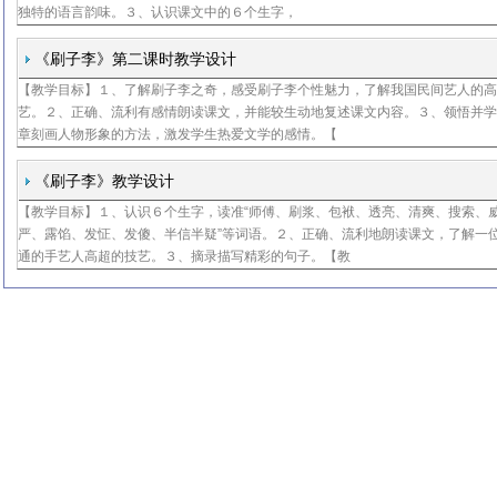
独特的语言韵味。３、认识课文中的６个生字，
《刷子李》第二课时教学设计
【教学目标】１、了解刷子李之奇，感受刷子李个性魅力，了解我国民间艺人的
黄
艺。２、正确、流利有感情朗读课文，并能较生动地复述课文内容。３、领悟并
章刻画人物形象的方法，激发学生热爱文学的感情。【
《刷子李》教学设计
【教学目标】１、认识６个生字，读准“师傅、刷浆、包袱、透亮、清爽、搜索、
王
严、露馅、发怔、发傻、半信半疑”等词语。２、正确、流利地朗读课文，了解一
通的手艺人高超的技艺。３、摘录描写精彩的句子。【教