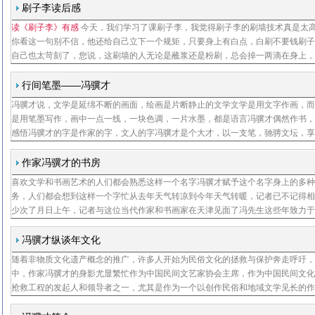
刷子李读后感
读《刷子李》有感
今天，我们学习了课刷子李，我觉得刷子李的刷墙技术真是太
你看这一句别不信，他还给自己立下一个规矩，只要身上有白点，白刷不要钱刷
自己也太苛刻了，您说，这刷墙的人无论是蘸浆还是粉刷，总会掉一两滴在身上
又没人规定刷子李必须保持衣服干净，他还给自己立下这样的规矩，这对一个粉
的人，要求真是极其苛刻只
行间笔墨——冯骥才
冯骥才说，文学是延绵不断的画面，绘画是片断静止的文学文学是用文字作画，
是用笔墨写作，画中一点一线，一块色调，一片水墨，都是语言冯骥才偶然作书
感悟冯骥才的字是作家的字，文人的字冯骥才是个大才，以一支笔，驰骋文坛，
海以一支画笔，横涂竖抹，在绘画艺术上，独辟蹊径，自成一家冯骥才，当代作
浙江慈溪
作家冯骥才的书房
喜欢文学和书画艺术的人们都会熟悉这样一个名字冯骥才赋予这个名字身上的多
务，人们都会想到这样一个字忙从去年天气转凉到今年天气转暖，记者已不记得
少次了月日上午，记者与这位当代作家和书画家在天津见面了冯先生这些年致力
民间文化的保护与抢救，十来年了，要对中国个民族、万平方公里的文化遗产清
底，怎能不忙
冯骥才纵谈年文化
随着非物质文化遗产概念的推广，许多人开始为民俗文化的拯救与保护奔走呼吁
中，作家冯骥才的身影尤显繁忙作为中国民间文艺家协会主席，作为中国民间文
抢救工程的发起人和领导者之一，尤其是作为一个以创作民俗和地域文学见长的
冯骥才近年来把主要精力用于调查民间文化现状、抢救民间艺术、宣传民俗文化