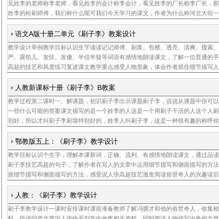
见姓李的老师称李老师，看见姓李的会计称李会计，看见姓李的厂长称李厂长，
姓李的粉刷师傅，我们称什么呢可我们今天学习的课文，作者为什么称河北大街
造厂的师傅为刷子李呢请同学们结合预习，猜猜原因刷子李他的技艺到底有多高
节课我们
语文A版十册二单元《刷子李》教案设计
教学设计举例教学目标认识生字读读记记师傅、刷浆、包袱、透亮、清爽、搜索
严、露馅儿、发怔、发傻、半信半疑等词语有感情地朗读课文，了解一位普通的
高超的技艺和风度练习复述课文教学重点感受人物形象，体会作者抓住细节描写
方法教学难点练习复述课文教学准备教师了解冯骥才和俗世奇人，搜集相关资料
同类文章泥
人教新课标十册《刷子李》B教案
教学过程第二课时一、解课题，初识刷子李出示课题刷子李，说说从课题中你可
一些什么可能的答案课文描写的是一个姓李的人这是一个用刷子干活的人这个人
别好，所以才叫刷子李刷墙特别好的，姓李人叫刷子李，这是一种很有趣的称呼
道类似的称呼吗比如做豆腐特别好的，姓王的人叫豆腐王，剃头特别好的，姓陈
剃刀陈二
鄂教版五上：《刷子李》教学设计
教学目标认识个生字，理解本课新词，正确、流利、有感情地朗读课文，通过品
刷子李技艺高超的句子，了解作者在写人的文章中运用细节描写和侧面描写的方
抓细节描写和侧面描写的方法，感受泥人张高超技艺激发阅读俗世奇人的兴趣读
教学目标简明其实主要就是围绕细节描写和侧面描写写作手法做文章教学目标就
向，方向对
人教：《刷子李》教学设计
刷子李教学设计一课时安排课时课前准备教师了解冯骥才和他的俗世奇人，收集
料，提供同类文章泥人张快手刘学生收集相关资料，同时阅读人物描写出色的文