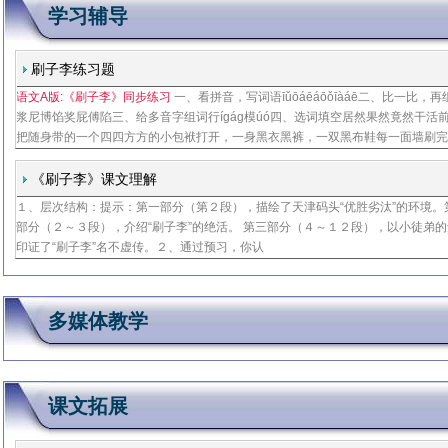
学习辅导
刷子李练习题
语文A版:《刷子李》同步练习
一、看拼音，写词语īǔōáēáōǒīàáē二、比一比，再
浆尼博馅奖屁傅陷三、给多音字组词行íɡáɡ模úó四、选词填空居然果然竟然干活
把随身带的一个四四方方的小包袱打开，一身黑衣黑裤，一双黑布鞋每一面墙刷
搜索一遍，连一个芝麻大小的粉点也没发现曹小三给他点烟时，看见刷子李裤子
一个白点，黄豆大小
《刷子李》课文理解
１、层次结构：提示：第一部分（第２段），描绘了天津码头“优胜劣汰”的环境。
部分（２～３段），介绍“刷子李”的绝活。 第三部分（４～１２段），以小徒弟
印证了“刷子李”名不虚传。２、通过预习，你认
多媒体教学
课文拓展