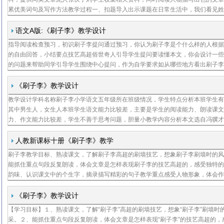
累优美词句及写作方法教学过程一、扣题导入出示课题在日常生活中，我们看见
老师称李老师，看见姓李的会计称李会计，看见姓李的厂长称李厂长，那看见姓
刷师傅，
语文A版:《刷子李》教学设计
指导阅读检查预习，初识刷子李提问通过预习，你认为刷子李是个什么样的人根
的自由回答，小结要点技艺高超俗世奇人引导学生提问要读懂本文，你会设计一
的问题来帮助同学引导学生围绕中心提问，作为自学要求如从哪些地方看出刷子
高超指导阅读自读提示，勾画要点，补充自学要求刷子李的技艺高超表现在哪些
家冯骥才
《刷子李》教学设计
教学设计学科名称刷子李小学语文五年级所在班级情况，学生特点分析本班学生
其中男生人，女生人本班学生语文能力比较差，主要是学生的阅读能力、朗读课
力、作文能力比较差，学生不善于思考问题，胆量小教学内容分析本文选自冯骥
世奇人本篇短文以刷子李的高超手艺为话题，描写了一位俗世中的奇人、教学目
课文，了
人教新课标十册《刷子李》教学
刷子李教学目标、熟读课文，了解刷子李高超的刷墙技艺，想象刷子李刷墙时的
能抓住重点句段反复朗读，体会文章是怎样表现刷子李的技艺高超的，感受独特
韵味、认识课文中的个生字，摘录描写精彩的句子教学重点感受人物形象，体会
住细节描写人物的方法教学难点领悟并学习作者刻画人物形象的方法课时安排一
学过程
《刷子李》教学设计
【学习目标】１、熟读课文，了解“刷子李”高超的刷墙技艺，想象“刷子李”刷墙时
洪
采。２、能抓住重点句段反复朗读，体会文章是怎样表现“刷子李”的技艺高超的，