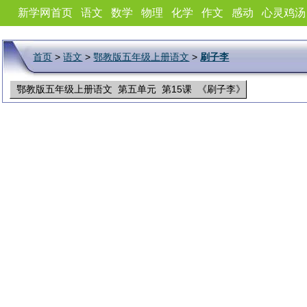
新学网首页
语文
数学
物理
化学
作文
感动
心灵鸡汤
首页
>
语文
>
鄂教版五年级上册语文
>
刷子李
鄂教版五年级上册语文 第五单元 第15课 《刷子李》