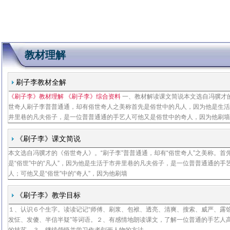
教材理解
刷子李教材全解
《刷子李》教材理解 《刷子李》综合资料
一、教材解读课文简说本文选自冯骥才
世奇人刷子李普普通通，却有俗世奇人之美称首先是俗世中的凡人，因为他是生
井里巷的凡夫俗子，是一位普普通通的手艺人可他又是俗世中的奇人，因为他刷
艺高超，让行外的没见过的不信，行内的生气愣说不信他有才能、有个性，喜怒
样俱全，但行事言语又高于常人，所以，用俗世奇人
《刷子李》课文简说
本文选自冯骥才的《俗世奇人》。“刷子李”普普通通，却有“俗世奇人”之美称。首
人民教育出版社
是“俗世”中的“凡人”，因为他是生活于市井里巷的凡夫俗子，是一位普普通通的手
人；可他又是“俗世”中的“奇人”，因为他刷墙
教材研
《刷子李》教学目标
１、认识６个生字。读读记记“师傅、刷浆、包袱、透亮、清爽、搜索、威严、露
人民教育出版社
发怔、发傻、半信半疑”等词语。２、有感情地朗读课文，了解一位普通的手艺人