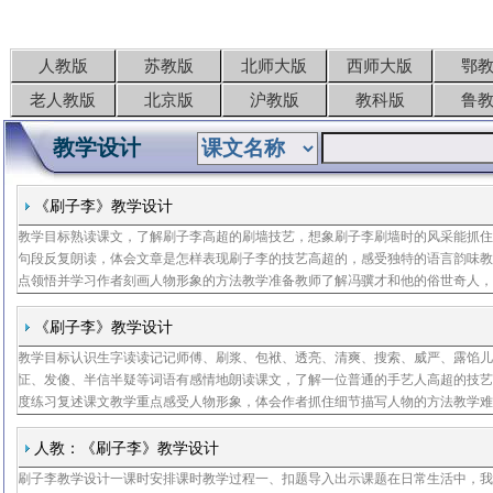
人教版
苏教版
北师大版
西师大版
鄂
老人教版
北京版
沪教版
教科版
鲁
教学设计
《刷子李》教学设计
教学目标熟读课文，了解刷子李高超的刷墙技艺，想象刷子李刷墙时的风采能抓
句段反复朗读，体会文章是怎样表现刷子李的技艺高超的，感受独特的语言韵味
点领悟并学习作者刻画人物形象的方法教学准备教师了解冯骥才和他的俗世奇人
相关资料课时安排课时教学过程一、导入新课师大千世界，无奇不有，在我们的
我们经常
《刷子李》教学设计
教学目标认识生字读读记记师傅、刷浆、包袱、透亮、清爽、搜索、威严、露馅
怔、发傻、半信半疑等词语有感情地朗读课文，了解一位普通的手艺人高超的技
度练习复述课文教学重点感受人物形象，体会作者抓住细节描写人物的方法教学
习复述课文教学准备教师了解冯骥才和俗世奇人，搜集相关资料，提供同类文章
快手刘等
人教：《刷子李》教学设计
刷子李教学设计一课时安排课时教学过程一、扣题导入出示课题在日常生活中，