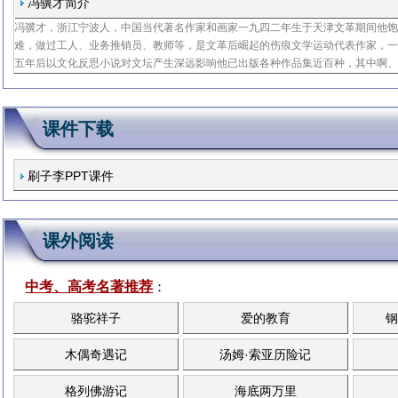
酉年的钟
冯骥才简介
冯骥才，浙江宁波人，中国当代著名作家和画家一九四二年生于天津文革期间他
难，做过工人、业务推销员、教师等，是文革后崛起的伤痕文学运动代表作家，
五年后以文化反思小说对文坛产生深远影响他已出版各种作品集近百种，其中啊
烟斗、高女人和她的矮丈夫、神鞭、三寸金莲、珍珠鸟、俗世奇人等均获全国文
感谢生活
课件下载
刷子李PPT课件
课外阅读
中考、高考名著推荐
：
骆驼祥子
爱的教育
钢
木偶奇遇记
汤姆·索亚历险记
格列佛游记
海底两万里